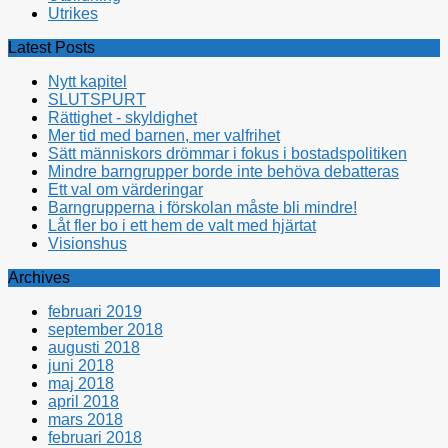
Utrikes
Latest Posts
Nytt kapitel
SLUTSPURT
Rättighet - skyldighet
Mer tid med barnen, mer valfrihet
Sätt människors drömmar i fokus i bostadspolitiken
Mindre barngrupper borde inte behöva debatteras
Ett val om värderingar
Barngrupperna i förskolan måste bli mindre!
Låt fler bo i ett hem de valt med hjärtat
Visionshus
Archives
februari 2019
september 2018
augusti 2018
juni 2018
maj 2018
april 2018
mars 2018
februari 2018