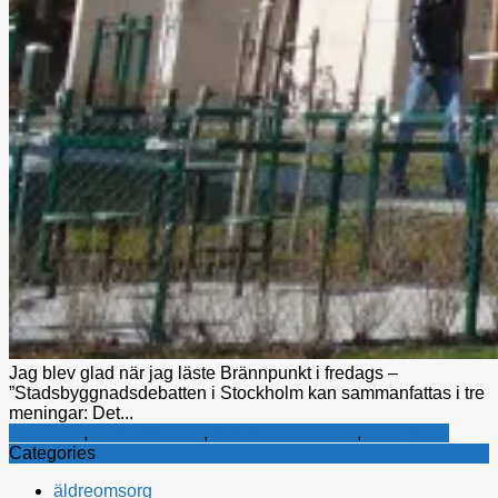
Jag blev glad när jag läste Brännpunkt i fredags –
”Stadsbyggnadsdebatten i Stockholm kan sammanfattas i tre
meningar: Det...
Alliansen
,
Bostadspolitik
,
Kristdemokraterna
,
Stockholm
Categories
äldreomsorg