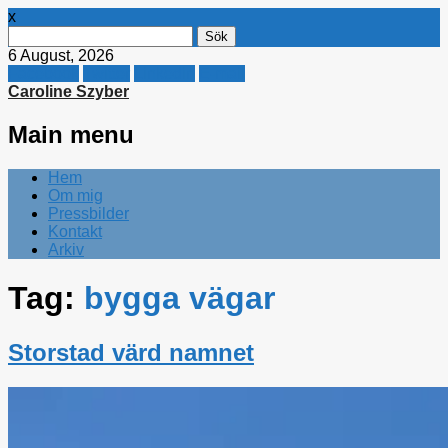
x
Sök
efter:
6 August, 2026
Facebook
Twitter
Linkedin
E-mail
Caroline Szyber
Main menu
Skip
Hem
to
Om mig
content
Pressbilder
Kontakt
Arkiv
Tag:
bygga vägar
Storstad värd namnet