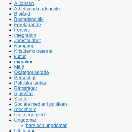
Alliansen
Arbetsmarknadspolitik
Bistånd
Bostadspolitik
Företagande
Försvar
Integration
Jämställdhet
Kampanj
Kristdemokraterna
kultur
migration
Miljö
Okategoriserade
Personligt
Politiska tankar
Rättsfrågor
Sjukvård
Skatter
Sociala medier i politiken
Stockholm
Uncategorized
Ungdomar
barn och ungdomar
Utbildning