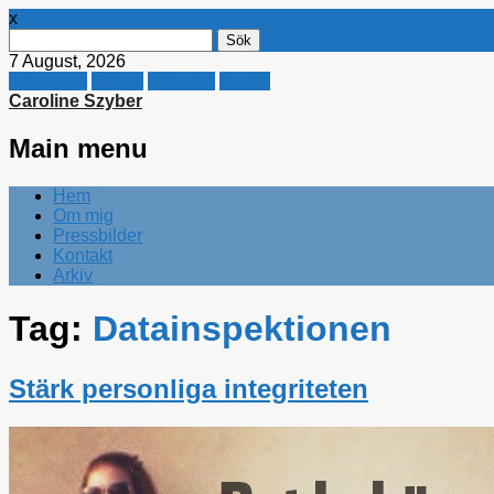
x
Sök
efter:
7 August, 2026
Facebook
Twitter
Linkedin
E-mail
Caroline Szyber
Main menu
Skip
Hem
to
Om mig
content
Pressbilder
Kontakt
Arkiv
Tag:
Datainspektionen
Stärk personliga integriteten