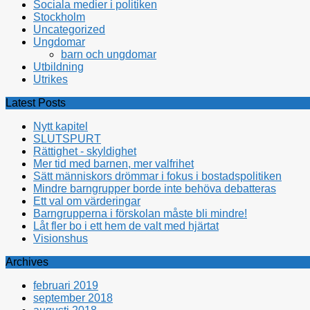
Sociala medier i politiken
Stockholm
Uncategorized
Ungdomar
barn och ungdomar
Utbildning
Utrikes
Latest Posts
Nytt kapitel
SLUTSPURT
Rättighet - skyldighet
Mer tid med barnen, mer valfrihet
Sätt människors drömmar i fokus i bostadspolitiken
Mindre barngrupper borde inte behöva debatteras
Ett val om värderingar
Barngrupperna i förskolan måste bli mindre!
Låt fler bo i ett hem de valt med hjärtat
Visionshus
Archives
februari 2019
september 2018