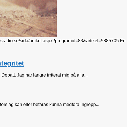
igesradio.se/sida/artikel.aspx?programid=83&artikel=5885705 En he
tegritet
batt. Jag har längre irriterat mig på alla...
tt förslag kan eller befaras kunna medföra ingrepp...