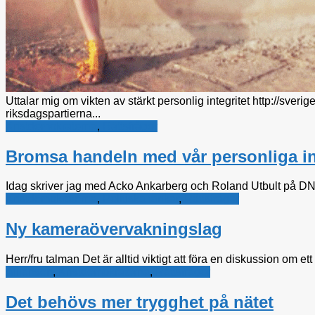
Uttalar mig om vikten av stärkt personlig integritet http://sver
riksdagspartierna...
Kristdemokraterna
,
Rättsfrågor
Bromsa handeln med vår personliga in
Idag skriver jag med Acko Ankarberg och Roland Utbult på DN De
Kristdemokraterna
,
Politiska tankar
,
Rättsfrågor
Ny kameraövervakningslag
Herr/fru talman Det är alltid viktigt att föra en diskussion om e
Alliansen
,
Kristdemokraterna
,
Rättsfrågor
Det behövs mer trygghet på nätet