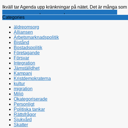
Ikväll tar Agenda upp kränkningar på nätet. Det är många som up
Kristdemokraterna
,
Rättsfrågor
,
Sociala medier i politiken
Categories
äldreomsorg
Alliansen
Arbetsmarknadspolitik
Bistånd
Bostadspolitik
Företagande
Försvar
Integration
Jämställdhet
Kampanj
Kristdemokraterna
kultur
migration
Miljö
Okategoriserade
Personligt
Politiska tankar
Rättsfrågor
Sjukvård
Skatter