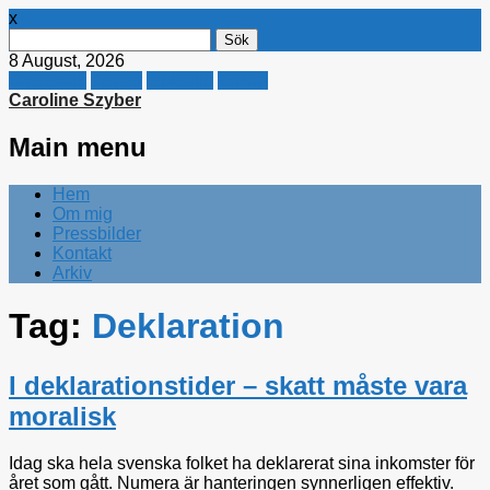
x
Sök
efter:
8 August, 2026
Facebook
Twitter
Linkedin
E-mail
Caroline Szyber
Main menu
Skip
Hem
to
Om mig
content
Pressbilder
Kontakt
Arkiv
Tag:
Deklaration
I deklarationstider – skatt måste vara
moralisk
Idag ska hela svenska folket ha deklarerat sina inkomster för
året som gått. Numera är hanteringen synnerligen effektiv.