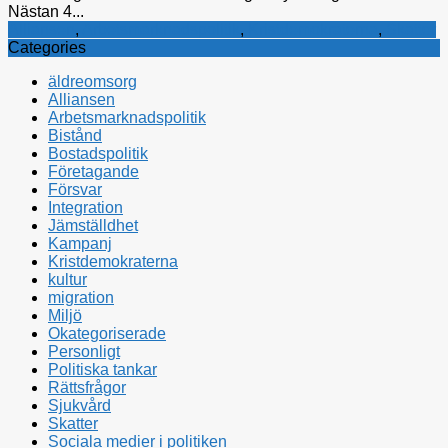
Nästan 4...
Alliansen
,
Arbetsmarknadspolitik
,
Kristdemokraterna
,
Skatter
Categories
äldreomsorg
Alliansen
Arbetsmarknadspolitik
Bistånd
Bostadspolitik
Företagande
Försvar
Integration
Jämställdhet
Kampanj
Kristdemokraterna
kultur
migration
Miljö
Okategoriserade
Personligt
Politiska tankar
Rättsfrågor
Sjukvård
Skatter
Sociala medier i politiken