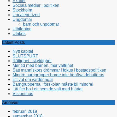
Skatter
Sociala medier i politiken
Stockholm
Uncategorized
Ungdomar
barn och ungdomar
Utbildning
Utrikes
Latest Posts
Nytt kapitel
SLUTSPURT
Rättighet - skyldighet
Mer tid med barnen, mer valfrihet
Sätt människors drömmar i fokus i bostadspolitiken
Mindre barngrupper borde inte behöva debatteras
Ett val om värderingar
Barngrupperna i förskolan måste bli mindre!
Låt fler bo i ett hem de valt med hjärtat
Visionshus
Archives
februari 2019
september 2018