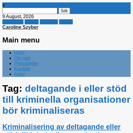
x
Sök
efter:
9 August, 2026
Facebook
Twitter
Linkedin
E-mail
Caroline Szyber
Main menu
Skip
Hem
to
Om mig
content
Pressbilder
Kontakt
Arkiv
Tag:
deltagande i eller stöd
till kriminella organisationer
bör kriminaliseras
Kriminalisering av deltagande eller