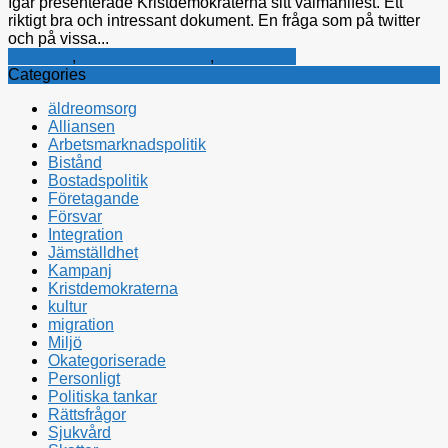
Igår presenterade Kristdemokraterna sitt valmanifest. Ett
riktigt bra och intressant dokument. En fråga som på twitter
och på vissa...
Kampanj
,
Kristdemokraterna
,
Rättsfrågor
Categories
äldreomsorg
Alliansen
Arbetsmarknadspolitik
Bistånd
Bostadspolitik
Företagande
Försvar
Integration
Jämställdhet
Kampanj
Kristdemokraterna
kultur
migration
Miljö
Okategoriserade
Personligt
Politiska tankar
Rättsfrågor
Sjukvård