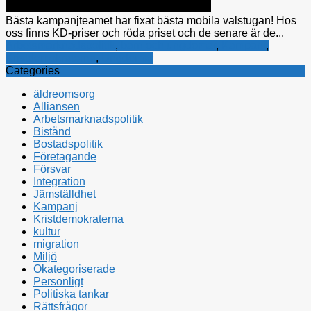
Bästa kampanjteamet har fixat bästa mobila valstugan! Hos
oss finns KD-priser och röda priset och de senare är de...
Arbetsmarknadspolitik
,
barn och ungdomar
,
Kampanj
,
Kristdemokraterna
,
Ungdomar
Categories
äldreomsorg
Alliansen
Arbetsmarknadspolitik
Bistånd
Bostadspolitik
Företagande
Försvar
Integration
Jämställdhet
Kampanj
Kristdemokraterna
kultur
migration
Miljö
Okategoriserade
Personligt
Politiska tankar
Rättsfrågor