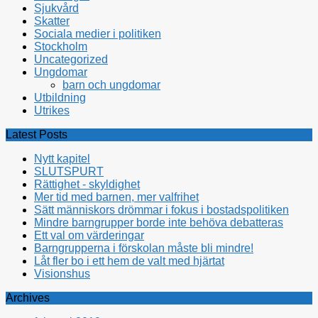
Sjukvård
Skatter
Sociala medier i politiken
Stockholm
Uncategorized
Ungdomar
barn och ungdomar
Utbildning
Utrikes
Latest Posts
Nytt kapitel
SLUTSPURT
Rättighet - skyldighet
Mer tid med barnen, mer valfrihet
Sätt människors drömmar i fokus i bostadspolitiken
Mindre barngrupper borde inte behöva debatteras
Ett val om värderingar
Barngrupperna i förskolan måste bli mindre!
Låt fler bo i ett hem de valt med hjärtat
Visionshus
Archives