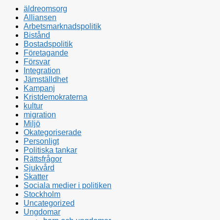
äldreomsorg
Alliansen
Arbetsmarknadspolitik
Bistånd
Bostadspolitik
Företagande
Försvar
Integration
Jämställdhet
Kampanj
Kristdemokraterna
kultur
migration
Miljö
Okategoriserade
Personligt
Politiska tankar
Rättsfrågor
Sjukvård
Skatter
Sociala medier i politiken
Stockholm
Uncategorized
Ungdomar