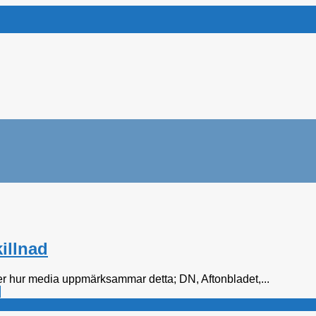
killnad
g ser hur media uppmärksammar detta; DN, Aftonbladet,...
s