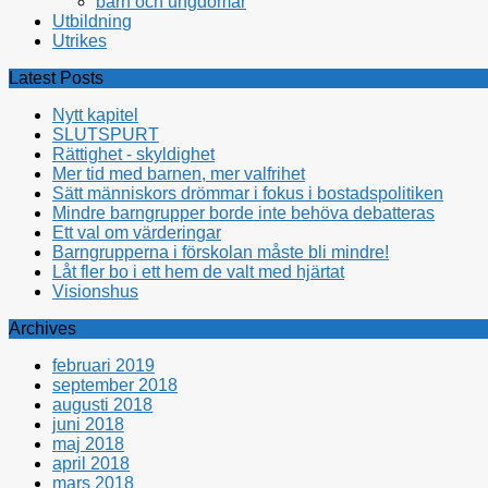
barn och ungdomar
Utbildning
Utrikes
Latest Posts
Nytt kapitel
SLUTSPURT
Rättighet - skyldighet
Mer tid med barnen, mer valfrihet
Sätt människors drömmar i fokus i bostadspolitiken
Mindre barngrupper borde inte behöva debatteras
Ett val om värderingar
Barngrupperna i förskolan måste bli mindre!
Låt fler bo i ett hem de valt med hjärtat
Visionshus
Archives
februari 2019
september 2018
augusti 2018
juni 2018
maj 2018
april 2018
mars 2018