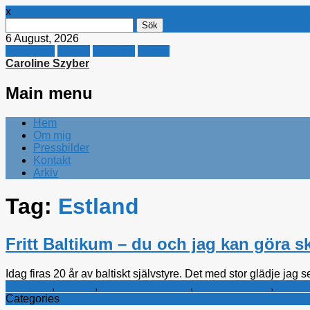
x
Sök
efter:
6 August, 2026
Facebook
Twitter
Linkedin
E-mail
Caroline Szyber
Main menu
Skip
Hem
to
Om mig
content
Pressbilder
Kontakt
Arkiv
Tag:
Estland
Fritt Baltikum – du och jag kan göra s
Idag firas 20 år av baltiskt självstyre. Det med stor glädje ja
Alliansen
,
Bistånd
,
Kristdemokraterna
,
Politiska tankar
,
Utrike
Categories