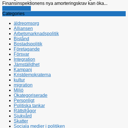
Finansinspektionens nya amorteringskrav kan öka...
Bostadspolitik
Categories
äldreomsorg
Alliansen
Arbetsmarknadspolitik
Bistånd
Bostadspolitik
Företagande
Försvar
Integration
Jämställdhet
Kampanj
Kristdemokraterna
kultur
migration
Miljö
Okategoriserade
Personligt
Politiska tankar
Rättsfrågor
Sjukvård
Skatter
Sociala medier i politiken