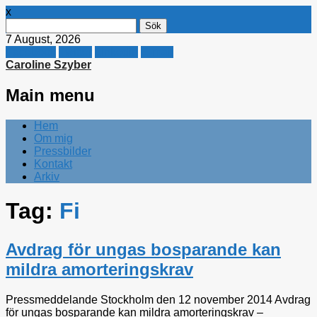
x
Sök
efter:
7 August, 2026
Facebook
Twitter
Linkedin
E-mail
Caroline Szyber
Main menu
Skip
Hem
to
Om mig
content
Pressbilder
Kontakt
Arkiv
Tag:
Fi
Avdrag för ungas bosparande kan
mildra amorteringskrav
Pressmeddelande Stockholm den 12 november 2014 Avdrag
för ungas bosparande kan mildra amorteringskrav –