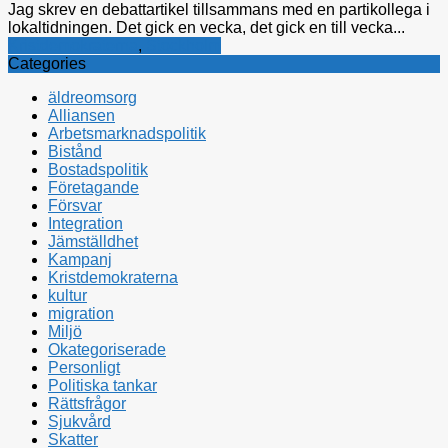
Jag skrev en debattartikel tillsammans med en partikollega i
lokaltidningen. Det gick en vecka, det gick en till vecka...
Kristdemokraterna
,
Stockholm
Categories
äldreomsorg
Alliansen
Arbetsmarknadspolitik
Bistånd
Bostadspolitik
Företagande
Försvar
Integration
Jämställdhet
Kampanj
Kristdemokraterna
kultur
migration
Miljö
Okategoriserade
Personligt
Politiska tankar
Rättsfrågor
Sjukvård
Skatter