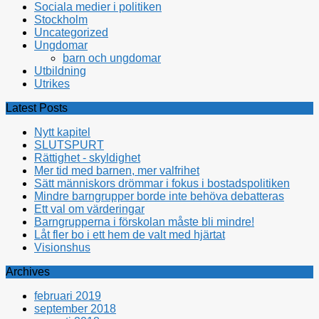
Sociala medier i politiken
Stockholm
Uncategorized
Ungdomar
barn och ungdomar
Utbildning
Utrikes
Latest Posts
Nytt kapitel
SLUTSPURT
Rättighet - skyldighet
Mer tid med barnen, mer valfrihet
Sätt människors drömmar i fokus i bostadspolitiken
Mindre barngrupper borde inte behöva debatteras
Ett val om värderingar
Barngrupperna i förskolan måste bli mindre!
Låt fler bo i ett hem de valt med hjärtat
Visionshus
Archives
februari 2019
september 2018