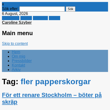
x
Sök efter:
6 August, 2026
Facebook
Twitter
Linkedin
E-mail
Caroline Szyber
Main menu
Skip to content
Hem
Om mig
Pressbilder
Kontakt
Arkiv
Tag:
fler papperskorgar
För ett renare Stockholm – böter på
skräp