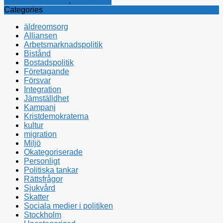
Kristdemokraterna
,
Rättsfrågor
Categories
äldreomsorg
Alliansen
Arbetsmarknadspolitik
Bistånd
Bostadspolitik
Företagande
Försvar
Integration
Jämställdhet
Kampanj
Kristdemokraterna
kultur
migration
Miljö
Okategoriserade
Personligt
Politiska tankar
Rättsfrågor
Sjukvård
Skatter
Sociala medier i politiken
Stockholm