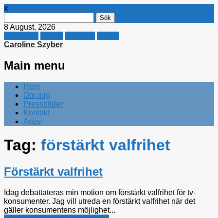
x
Sök
efter:
8 August, 2026
Facebook
Twitter
Linkedin
E-mail
Caroline Szyber
Main menu
Skip
Hem
to
Om mig
content
Pressbilder
Kontakt
Arkiv
Tag:
förstärkt valfrihet
Förstärkt valfrihet
Idag debattateras min motion om förstärkt valfrihet för tv-
konsumenter. Jag vill utreda en förstärkt valfrihet när det
gäller konsumentens möjlighet...