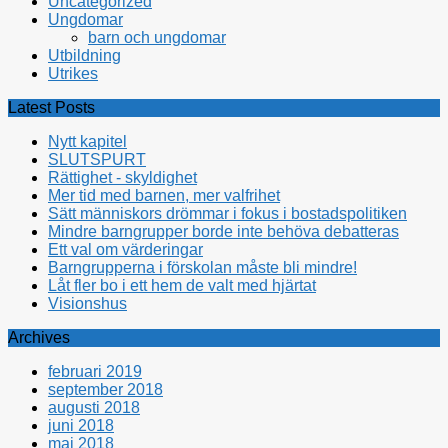
Uncategorized
Ungdomar
barn och ungdomar
Utbildning
Utrikes
Latest Posts
Nytt kapitel
SLUTSPURT
Rättighet - skyldighet
Mer tid med barnen, mer valfrihet
Sätt människors drömmar i fokus i bostadspolitiken
Mindre barngrupper borde inte behöva debatteras
Ett val om värderingar
Barngrupperna i förskolan måste bli mindre!
Låt fler bo i ett hem de valt med hjärtat
Visionshus
Archives
februari 2019
september 2018
augusti 2018
juni 2018
maj 2018