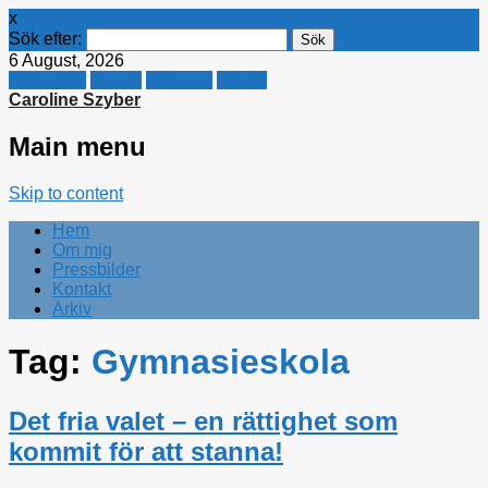
x
Sök efter:
6 August, 2026
Facebook
Twitter
Linkedin
E-mail
Caroline Szyber
Main menu
Skip to content
Hem
Om mig
Pressbilder
Kontakt
Arkiv
Tag:
Gymnasieskola
Det fria valet – en rättighet som
kommit för att stanna!