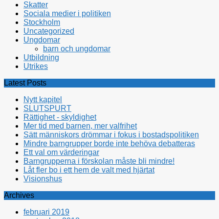
Skatter
Sociala medier i politiken
Stockholm
Uncategorized
Ungdomar
barn och ungdomar
Utbildning
Utrikes
Latest Posts
Nytt kapitel
SLUTSPURT
Rättighet - skyldighet
Mer tid med barnen, mer valfrihet
Sätt människors drömmar i fokus i bostadspolitiken
Mindre barngrupper borde inte behöva debatteras
Ett val om värderingar
Barngrupperna i förskolan måste bli mindre!
Låt fler bo i ett hem de valt med hjärtat
Visionshus
Archives
februari 2019