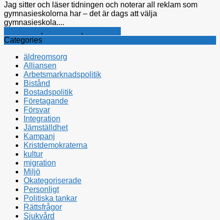
Jag sitter och läser tidningen och noterar all reklam som
gymnasieskolorna har – det är dags att välja
gymnasieskola....
Stockholm
,
Ungdomar
,
Utbildning
Categories
äldreomsorg
Alliansen
Arbetsmarknadspolitik
Bistånd
Bostadspolitik
Företagande
Försvar
Integration
Jämställdhet
Kampanj
Kristdemokraterna
kultur
migration
Miljö
Okategoriserade
Personligt
Politiska tankar
Rättsfrågor
Sjukvård