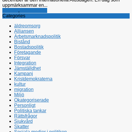
uppmärksammar en...
Bistånd
,
Jämställdhet
Categories
äldreomsorg
Alliansen
Arbetsmarknadspolitik
Bistånd
Bostadspolitik
Företagande
Försvar
Integration
Jämställdhet
Kampanj
Kristdemokraterna
kultur
migration
Miljö
Okategoriserade
Personligt
Politiska tankar
Rättsfrågor
Sjukvård
Skatter
Sociala medier i politiken