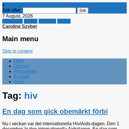
x
Sök efter:
7 August, 2026
Facebook
Twitter
Linkedin
E-mail
Caroline Szyber
Main menu
Skip to content
Hem
Om mig
Pressbilder
Kontakt
Arkiv
Tag:
hiv
En dag som gick obemärkt förbi
Nu i veckan var det internationella Hiv/Aids-dagen. Den 1
december är den internationella Aidsdagen. En dag som