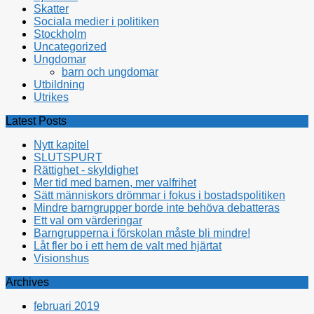
Skatter
Sociala medier i politiken
Stockholm
Uncategorized
Ungdomar
barn och ungdomar
Utbildning
Utrikes
Latest Posts
Nytt kapitel
SLUTSPURT
Rättighet - skyldighet
Mer tid med barnen, mer valfrihet
Sätt människors drömmar i fokus i bostadspolitiken
Mindre barngrupper borde inte behöva debatteras
Ett val om värderingar
Barngrupperna i förskolan måste bli mindre!
Låt fler bo i ett hem de valt med hjärtat
Visionshus
Archives
februari 2019