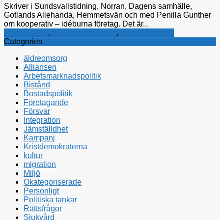
Skriver i Sundsvallstidning, Norran, Dagens samhälle,
Gotlands Allehanda, Hemmetsvän och med Penilla Gunther
om kooperativ – idéburna företag. Det är...
Företagande
,
Kristdemokraterna
,
Politiska tankar
Categories
äldreomsorg
Alliansen
Arbetsmarknadspolitik
Bistånd
Bostadspolitik
Företagande
Försvar
Integration
Jämställdhet
Kampanj
Kristdemokraterna
kultur
migration
Miljö
Okategoriserade
Personligt
Politiska tankar
Rättsfrågor
Sjukvård