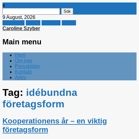
x
Sök
efter:
9 August, 2026
Facebook
Twitter
Linkedin
E-mail
Caroline Szyber
Main menu
Skip
Hem
to
Om mig
content
Pressbilder
Kontakt
Arkiv
Tag:
idébundna
företagsform
Kooperationens år – en viktig
företagsform