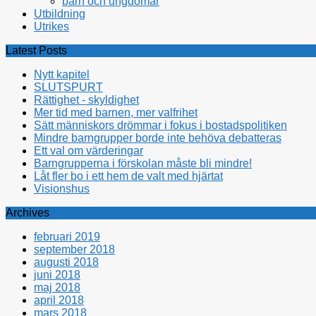
barn och ungdomar
Utbildning
Utrikes
Latest Posts
Nytt kapitel
SLUTSPURT
Rättighet - skyldighet
Mer tid med barnen, mer valfrihet
Sätt människors drömmar i fokus i bostadspolitiken
Mindre barngrupper borde inte behöva debatteras
Ett val om värderingar
Barngrupperna i förskolan måste bli mindre!
Låt fler bo i ett hem de valt med hjärtat
Visionshus
Archives
februari 2019
september 2018
augusti 2018
juni 2018
maj 2018
april 2018
mars 2018