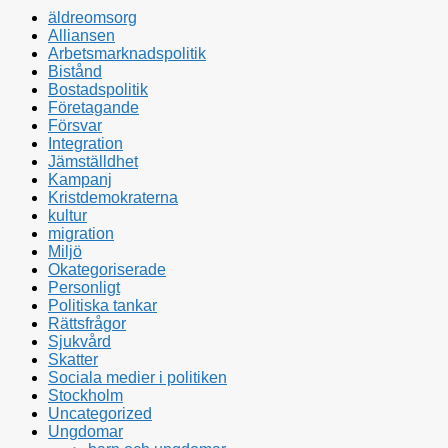
äldreomsorg
Alliansen
Arbetsmarknadspolitik
Bistånd
Bostadspolitik
Företagande
Försvar
Integration
Jämställdhet
Kampanj
Kristdemokraterna
kultur
migration
Miljö
Okategoriserade
Personligt
Politiska tankar
Rättsfrågor
Sjukvård
Skatter
Sociala medier i politiken
Stockholm
Uncategorized
Ungdomar