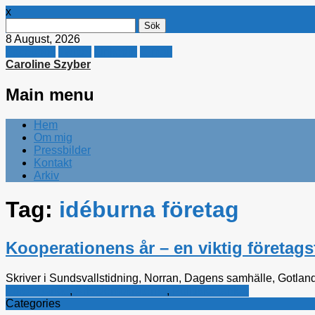
x
Sök
efter:
8 August, 2026
Facebook
Twitter
Linkedin
E-mail
Caroline Szyber
Main menu
Skip
Hem
to
Om mig
content
Pressbilder
Kontakt
Arkiv
Tag:
idéburna företag
Kooperationens år – en viktig företag
Skriver i Sundsvallstidning, Norran, Dagens samhälle, Gotlan
Företagande
,
Kristdemokraterna
,
Politiska tankar
Categories