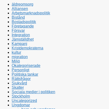
äldreomsorg
Alliansen
Arbetsmarknadspolitik
Bistånd
Bostadspolitik
Företagande
Försvar
Integration
Jämställdhet
Kampanj
Kristdemokraterna
kultur
migration
Miljö
Okategoriserade
Personligt
Politiska tankar
Rättsfrågor
Sjukvård
Skatter
Sociala medier i politiken
Stockholm
Uncategorized
Ungdomar