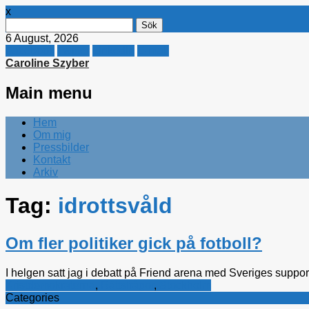
x
Sök
efter:
6 August, 2026
Facebook
Twitter
Linkedin
E-mail
Caroline Szyber
Main menu
Skip
Hem
to
Om mig
content
Pressbilder
Kontakt
Arkiv
Tag:
idrottsvåld
Om fler politiker gick på fotboll?
I helgen satt jag i debatt på Friend arena med Sveriges suppor
Kristdemokraterna
,
Rättsfrågor
,
Stockholm
Categories