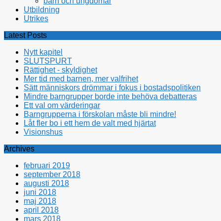
barn och ungdomar
Utbildning
Utrikes
Latest Posts
Nytt kapitel
SLUTSPURT
Rättighet - skyldighet
Mer tid med barnen, mer valfrihet
Sätt människors drömmar i fokus i bostadspolitiken
Mindre barngrupper borde inte behöva debatteras
Ett val om värderingar
Barngrupperna i förskolan måste bli mindre!
Låt fler bo i ett hem de valt med hjärtat
Visionshus
Archives
februari 2019
september 2018
augusti 2018
juni 2018
maj 2018
april 2018
mars 2018