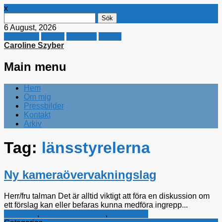
x
Sök
efter:
6 August, 2026
Facebook
Twitter
Linkedin
E-mail
Caroline Szyber
Main menu
Skip
Hem
to
Om mig
content
Pressbilder
Kontakt
Arkiv
Tag:
länsstyrelerna
Ny kameraövervakningslag
Herr/fru talman Det är alltid viktigt att föra en diskussion om
ett förslag kan eller befaras kunna medföra ingrepp...
Alliansen
,
Kristdemokraterna
,
Rättsfrågor