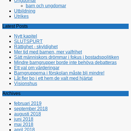
Ungdomar
barn och ungdomar
Utbildning
Utrikes
Latest Posts
Nytt kapitel
SLUTSPURT
Rättighet - skyldighet
Mer tid med barnen, mer valfrihet
Sätt människors drömmar i fokus i bostadspolitiken
Mindre barngrupper borde inte behöva debatteras
Ett val om värderingar
Barngrupperna i förskolan måste bli mindre!
Låt fler bo i ett hem de valt med hjärtat
Visionshus
Archives
februari 2019
september 2018
augusti 2018
juni 2018
maj 2018
april 2018