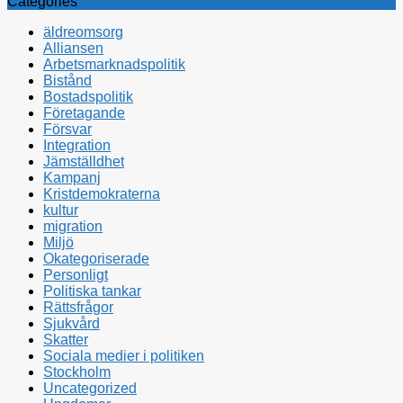
Categories
äldreomsorg
Alliansen
Arbetsmarknadspolitik
Bistånd
Bostadspolitik
Företagande
Försvar
Integration
Jämställdhet
Kampanj
Kristdemokraterna
kultur
migration
Miljö
Okategoriserade
Personligt
Politiska tankar
Rättsfrågor
Sjukvård
Skatter
Sociala medier i politiken
Stockholm
Uncategorized