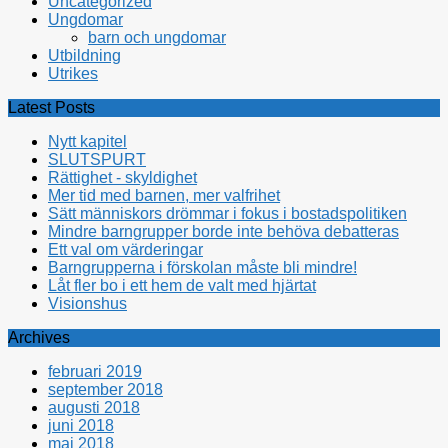
Uncategorized
Ungdomar
barn och ungdomar
Utbildning
Utrikes
Latest Posts
Nytt kapitel
SLUTSPURT
Rättighet - skyldighet
Mer tid med barnen, mer valfrihet
Sätt människors drömmar i fokus i bostadspolitiken
Mindre barngrupper borde inte behöva debatteras
Ett val om värderingar
Barngrupperna i förskolan måste bli mindre!
Låt fler bo i ett hem de valt med hjärtat
Visionshus
Archives
februari 2019
september 2018
augusti 2018
juni 2018
maj 2018