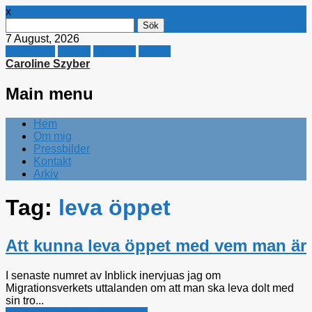
x
Sök
efter:
7 August, 2026
Facebook
Twitter
Linkedin
E-mail
Caroline Szyber
Main menu
Skip
Hem
to
Om mig
content
Pressbilder
Kontakt
Arkiv
Tag:
leva öppet
Att kunna leva öppet med vem man är
I senaste numret av Inblick inervjuas jag om
Migrationsverkets uttalanden om att man ska leva dolt med
sin tro...