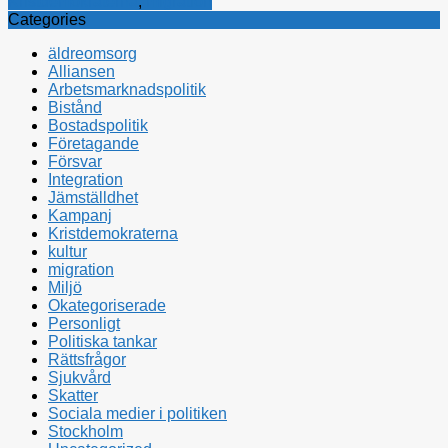
Kristdemokraterna
,
migration
Categories
äldreomsorg
Alliansen
Arbetsmarknadspolitik
Bistånd
Bostadspolitik
Företagande
Försvar
Integration
Jämställdhet
Kampanj
Kristdemokraterna
kultur
migration
Miljö
Okategoriserade
Personligt
Politiska tankar
Rättsfrågor
Sjukvård
Skatter
Sociala medier i politiken
Stockholm