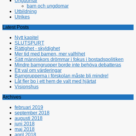
Ungdomar
barn och ungdomar
Utbildning
Utrikes
Latest Posts
Nytt kapitel
SLUTSPURT
Rättighet - skyldighet
Mer tid med barnen, mer valfrihet
Sätt människors drömmar i fokus i bostadspolitiken
Mindre barngrupper borde inte behöva debatteras
Ett val om värderingar
Barngrupperna i förskolan måste bli mindre!
Låt fler bo i ett hem de valt med hjärtat
Visionshus
Archives
februari 2019
september 2018
augusti 2018
juni 2018
maj 2018
april 2018