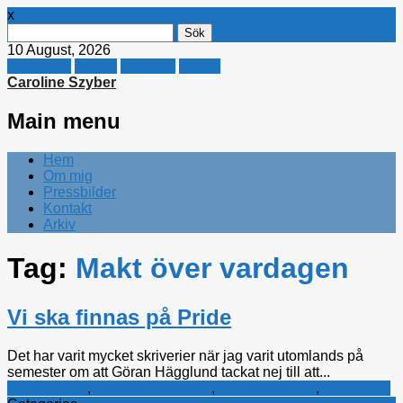
x
Sök
efter:
10 August, 2026
Facebook
Twitter
Linkedin
E-mail
Caroline Szyber
Main menu
Skip
Hem
to
Om mig
content
Pressbilder
Kontakt
Arkiv
Tag:
Makt över vardagen
Vi ska finnas på Pride
Det har varit mycket skriverier när jag varit utomlands på
semester om att Göran Hägglund tackat nej till att...
äldreomsorg
,
Kristdemokraterna
,
Politiska tankar
,
Stockholm