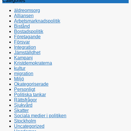
Categories
äldreomsorg
Alliansen
Arbetsmarknadspolitik
Bistånd
Bostadspolitik
Företagande
Försvar
Integration
Jämställdhet
Kampanj
Kristdemokraterna
kultur
migration
Miljö
Okategoriserade
Personligt
Politiska tankar
Rättsfrågor
Sjukvård
Skatter
Sociala medier i politiken
Stockholm
Uncategorized