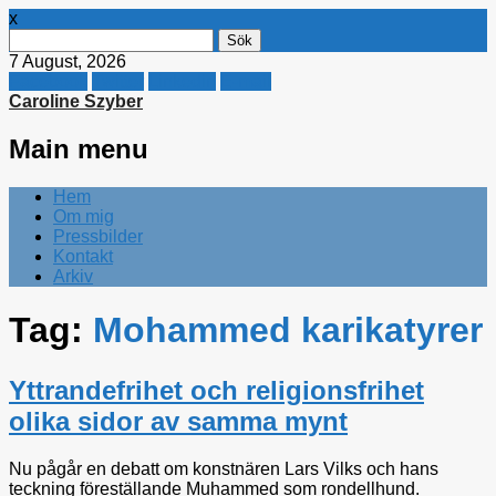
x
Sök
efter:
7 August, 2026
Facebook
Twitter
Linkedin
E-mail
Caroline Szyber
Main menu
Skip
Hem
to
Om mig
content
Pressbilder
Kontakt
Arkiv
Tag:
Mohammed karikatyrer
Yttrandefrihet och religionsfrihet
olika sidor av samma mynt
Nu pågår en debatt om konstnären Lars Vilks och hans
teckning föreställande Muhammed som rondellhund.