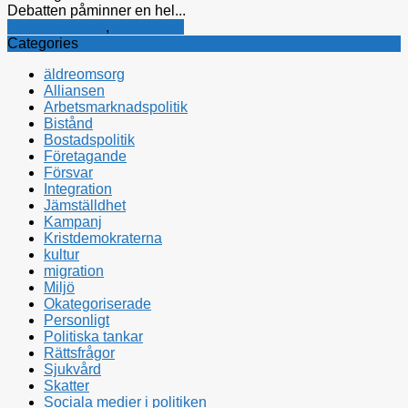
Debatten påminner en hel...
Politiska tankar
,
Rättsfrågor
Categories
äldreomsorg
Alliansen
Arbetsmarknadspolitik
Bistånd
Bostadspolitik
Företagande
Försvar
Integration
Jämställdhet
Kampanj
Kristdemokraterna
kultur
migration
Miljö
Okategoriserade
Personligt
Politiska tankar
Rättsfrågor
Sjukvård
Skatter
Sociala medier i politiken