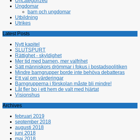
Uncategorized
Ungdomar
barn och ungdomar
Utbildning
Utrikes
Latest Posts
Nytt kapitel
SLUTSPURT
Rättighet - skyldighet
Mer tid med barnen, mer valfrihet
Sätt människors drömmar i fokus i bostadspolitiken
Mindre barngrupper borde inte behöva debatteras
Ett val om värderingar
Barngrupperna i förskolan måste bli mindre!
Låt fler bo i ett hem de valt med hjärtat
Visionshus
Archives
februari 2019
september 2018
augusti 2018
juni 2018
maj 2018