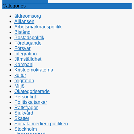
Alliansen
,
Rättsfrågor
Categories
äldreomsorg
Alliansen
Arbetsmarknadspolitik
Bistånd
Bostadspolitik
Företagande
Försvar
Integration
Jämställdhet
Kampanj
Kristdemokraterna
kultur
migration
Miljö
Okategoriserade
Personligt
Politiska tankar
Rättsfrågor
Sjukvård
Skatter
Sociala medier i politiken
Stockholm