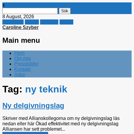
x
Sök
efter:
8 August, 2026
Facebook
Twitter
Linkedin
E-mail
Caroline Szyber
Main menu
Skip
Hem
to
Om mig
content
Pressbilder
Kontakt
Arkiv
Tag:
ny teknik
Ny delgivningslag
Skriver med Allianskollegorna om ny delgivningslag läs
nedan eller här Ökad effektivitet med ny delgivningslag
Alliansen har sett problemet...