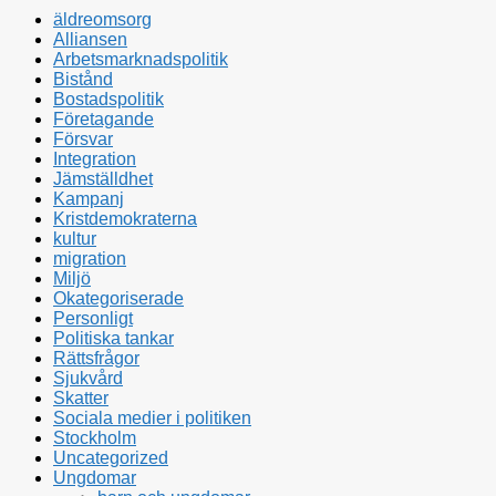
äldreomsorg
Alliansen
Arbetsmarknadspolitik
Bistånd
Bostadspolitik
Företagande
Försvar
Integration
Jämställdhet
Kampanj
Kristdemokraterna
kultur
migration
Miljö
Okategoriserade
Personligt
Politiska tankar
Rättsfrågor
Sjukvård
Skatter
Sociala medier i politiken
Stockholm
Uncategorized
Ungdomar