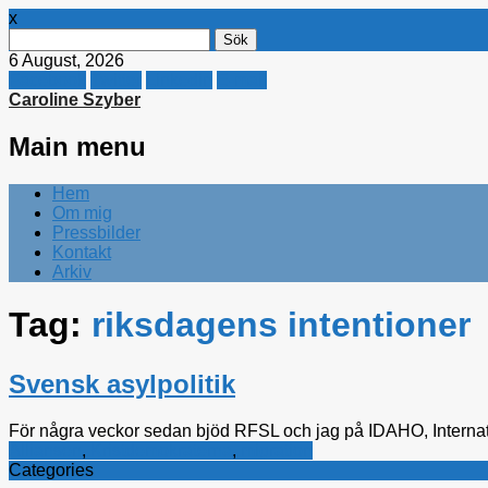
x
Sök
efter:
6 August, 2026
Facebook
Twitter
Linkedin
E-mail
Caroline Szyber
Main menu
Skip
Hem
to
Om mig
content
Pressbilder
Kontakt
Arkiv
Tag:
riksdagens intentioner
Svensk asylpolitik
För några veckor sedan bjöd RFSL och jag på IDAHO, Internati
Alliansen
,
Kristdemokraterna
,
migration
Categories