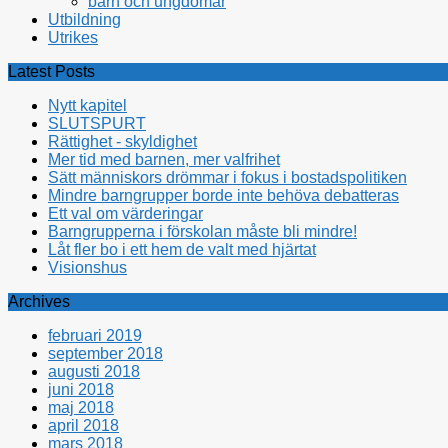
barn och ungdomar
Utbildning
Utrikes
Latest Posts
Nytt kapitel
SLUTSPURT
Rättighet - skyldighet
Mer tid med barnen, mer valfrihet
Sätt människors drömmar i fokus i bostadspolitiken
Mindre barngrupper borde inte behöva debatteras
Ett val om värderingar
Barngrupperna i förskolan måste bli mindre!
Låt fler bo i ett hem de valt med hjärtat
Visionshus
Archives
februari 2019
september 2018
augusti 2018
juni 2018
maj 2018
april 2018
mars 2018