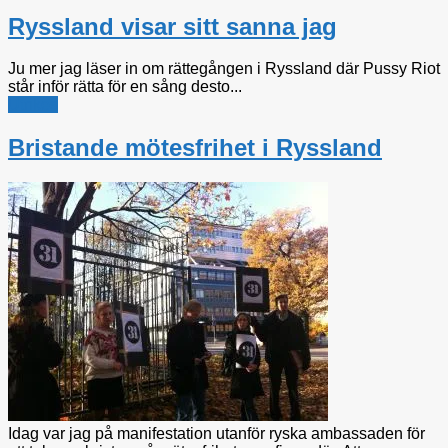
Ryssland visar sitt sanna jag
Ju mer jag läser in om rättegången i Ryssland där Pussy Riot
står inför rätta för en sång desto...
Utrikes
Bristande mötesfrihet i Ryssland
Idag var jag på manifestation utanför ryska ambassaden för