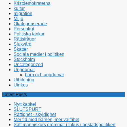
Kristdemokraterna
kultur
migration
Miljö
Okategoriserade
Personligt
Politiska tankar
Rättsfrågor
Sjukvård
Skatter
Sociala medier i politiken
Stockholm
Uncategorized
Ungdomar
barn och ungdomar
Utbildning
Utrikes
Latest Posts
Nytt kapitel
SLUTSPURT
Rättighet - skyldighet
Mer tid med barnen, mer valfrihet
Sätt människors drömmar i fokus i bostadspolitiken