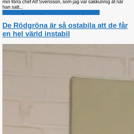
min förra chef Alf Svensson, som jag var sakkunnig åt när
han satt...
Alliansen
,
Bistånd
,
Kristdemokraterna
,
Utrikes
De Rödgröna är så ostabila att de får
en hel värld instabil