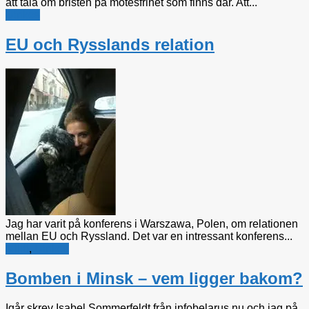
att tala om bristen på mötesfrihet som finns där. Att...
Utrikes
EU och Rysslands relation
Jag har varit på konferens i Warszawa, Polen, om relationen
mellan EU och Ryssland. Det var en intressant konferens...
Miljö
,
Utrikes
Bomben i Minsk – vem ligger bakom?
Igår skrev Isabel Sommerfeldt från infobelarus.nu och jag på