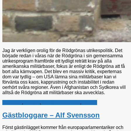
Jag är verkligen orolig för de Rödgrönas utrikespolitik. Det
började redan i våras när de Rödgröna i sin gemensamma
utrikesprogram framförde ett tydligt reträtt krav på alla
amerikanska militärbaser, fokus är enligt de Rödgröna att få
bort alla kärnvapen. Det blev en massiv kritik, experternas
dom var tydlig – om USA lämna sina militärbaser kan vi
förvänta oss kaos, kapprustning och instabilitet i redan
oerhört svåra regioner. Även i Afghanistan och Sydkorea vill
alltså de Rödgröna att militärbaser ska avvecklas.
Alliansen
,
Försvar
,
Kristdemokraterna
,
Utrikes
Gästbloggare – Alf Svensson
Först gästinlägget kommer från europaparlamentariker och