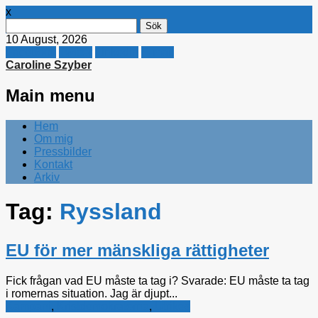
x
Sök
efter:
10 August, 2026
Facebook
Twitter
Linkedin
E-mail
Caroline Szyber
Main menu
Skip
Hem
to
Om mig
content
Pressbilder
Kontakt
Arkiv
Tag:
Ryssland
EU för mer mänskliga rättigheter
Fick frågan vad EU måste ta tag i? Svarade: EU måste ta tag
i romernas situation. Jag är djupt...
Kampanj
,
Kristdemokraterna
,
Utrikes