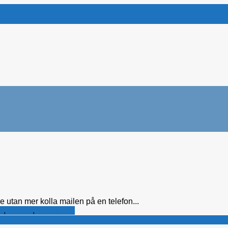
e utan mer kolla mailen på en telefon...
ar
,
Skatter
,
Stockholm