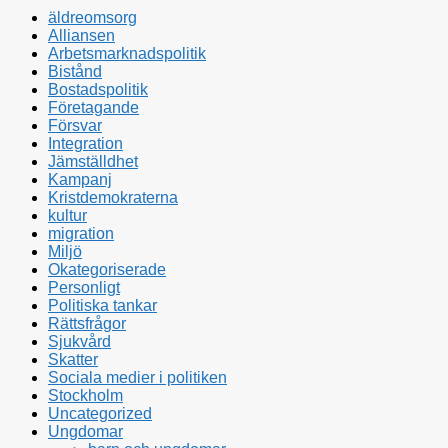
äldreomsorg
Alliansen
Arbetsmarknadspolitik
Bistånd
Bostadspolitik
Företagande
Försvar
Integration
Jämställdhet
Kampanj
Kristdemokraterna
kultur
migration
Miljö
Okategoriserade
Personligt
Politiska tankar
Rättsfrågor
Sjukvård
Skatter
Sociala medier i politiken
Stockholm
Uncategorized
Ungdomar