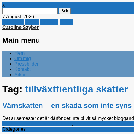
x
Sök
efter:
7 August, 2026
Facebook
Twitter
Linkedin
E-mail
Caroline Szyber
Main menu
Skip
Hem
to
Om mig
content
Pressbilder
Kontakt
Arkiv
Tag:
tillväxtfientliga skatter
Värnskatten – en skada som inte syns
Det är semester det är därför det inte blivit så mycket bloggand
Alliansen
,
Arbetsmarknadspolitik
,
Företagande
,
Politiska tank
Categories