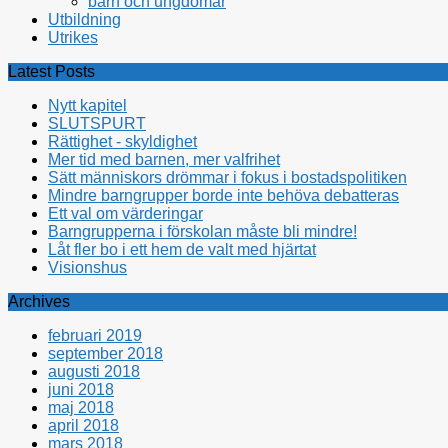
barn och ungdomar
Utbildning
Utrikes
Latest Posts
Nytt kapitel
SLUTSPURT
Rättighet - skyldighet
Mer tid med barnen, mer valfrihet
Sätt människors drömmar i fokus i bostadspolitiken
Mindre barngrupper borde inte behöva debatteras
Ett val om värderingar
Barngrupperna i förskolan måste bli mindre!
Låt fler bo i ett hem de valt med hjärtat
Visionshus
Archives
februari 2019
september 2018
augusti 2018
juni 2018
maj 2018
april 2018
mars 2018