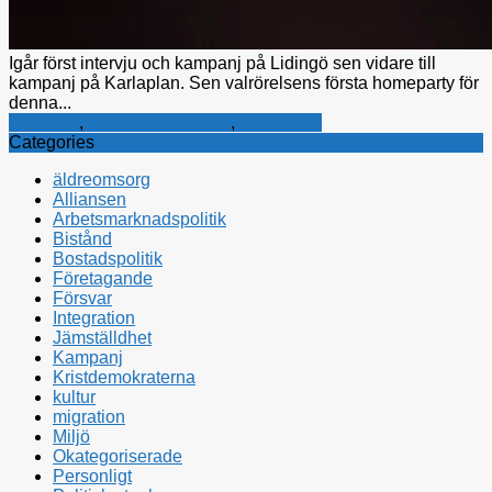
Igår först intervju och kampanj på Lidingö sen vidare till
kampanj på Karlaplan. Sen valrörelsens första homeparty för
denna...
Kampanj
,
Kristdemokraterna
,
Stockholm
Categories
äldreomsorg
Alliansen
Arbetsmarknadspolitik
Bistånd
Bostadspolitik
Företagande
Försvar
Integration
Jämställdhet
Kampanj
Kristdemokraterna
kultur
migration
Miljö
Okategoriserade
Personligt