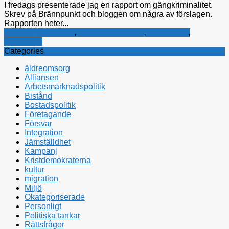
I fredags presenterade jag en rapport om gängkriminalitet.
Skrev på Brännpunkt och bloggen om några av förslagen.
Rapporten heter...
barn och ungdomar
,
Kristdemokraterna
,
Rättsfrågor
,
Ungdomar
Categories
äldreomsorg
Alliansen
Arbetsmarknadspolitik
Bistånd
Bostadspolitik
Företagande
Försvar
Integration
Jämställdhet
Kampanj
Kristdemokraterna
kultur
migration
Miljö
Okategoriserade
Personligt
Politiska tankar
Rättsfrågor