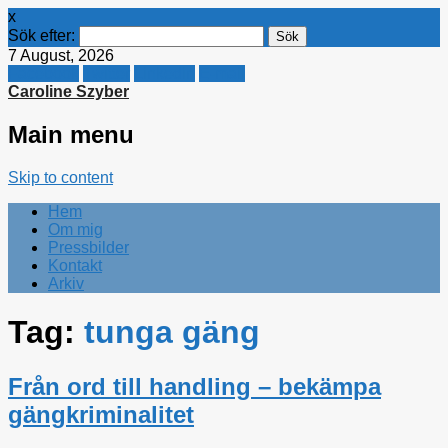
x
Sök efter:
7 August, 2026
Facebook
Twitter
Linkedin
E-mail
Caroline Szyber
Main menu
Skip to content
Hem
Om mig
Pressbilder
Kontakt
Arkiv
Tag:
tunga gäng
Från ord till handling – bekämpa
gängkriminalitet