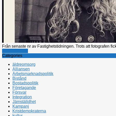
Från senaste nr av Fastighetstidningen. Trots att fotografen fi
Bostadspolitik
Categories
äldreomsorg
Alliansen
Arbetsmarknadspolitik
Bistånd
Bostadspolitik
Företagande
Försvar
Integration
Jämställdhet
Kampanj
Kristdemokraterna
kultur