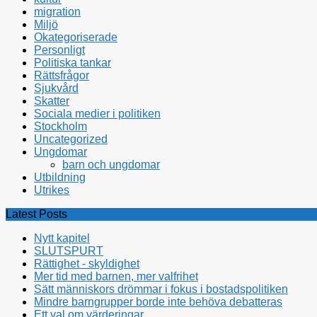
migration
Miljö
Okategoriserade
Personligt
Politiska tankar
Rättsfrågor
Sjukvård
Skatter
Sociala medier i politiken
Stockholm
Uncategorized
Ungdomar
barn och ungdomar
Utbildning
Utrikes
Latest Posts
Nytt kapitel
SLUTSPURT
Rättighet - skyldighet
Mer tid med barnen, mer valfrihet
Sätt människors drömmar i fokus i bostadspolitiken
Mindre barngrupper borde inte behöva debatteras
Ett val om värderingar