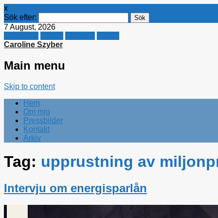
x
Sök efter:
7 August, 2026
Facebook
Twitter
Linkedin
E-mail
Caroline Szyber
Main menu
Skip to content
Hem
Om mig
Pressbilder
Kontakt
Arkiv
Tag:
upprustning av miljon
Intervju om energisparlån