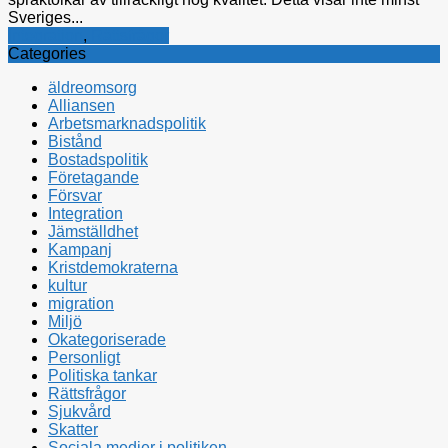
Sveriges...
Integration
,
Rättsfrågor
Categories
äldreomsorg
Alliansen
Arbetsmarknadspolitik
Bistånd
Bostadspolitik
Företagande
Försvar
Integration
Jämställdhet
Kampanj
Kristdemokraterna
kultur
migration
Miljö
Okategoriserade
Personligt
Politiska tankar
Rättsfrågor
Sjukvård
Skatter
Sociala medier i politiken