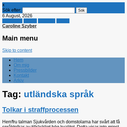
x
Sök efter:
6 August, 2026
Facebook
Twitter
Linkedin
E-mail
Caroline Szyber
Main menu
Skip to content
Hem
Om mig
Pressbilder
Kontakt
Arkiv
Tag:
utländska språk
Tolkar i straffprocessen
Herr/fru talman Sjukvården och domstolarna har svårt att få
språktolkar av tillräckligt hög kvalitet. Detta visar inte minst