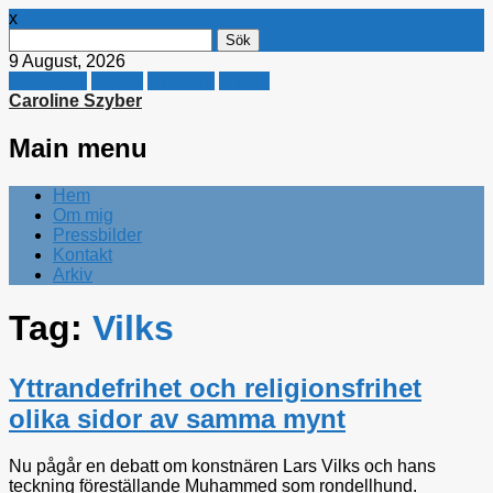
x
Sök
efter:
9 August, 2026
Facebook
Twitter
Linkedin
E-mail
Caroline Szyber
Main menu
Skip
Hem
to
Om mig
content
Pressbilder
Kontakt
Arkiv
Tag:
Vilks
Yttrandefrihet och religionsfrihet
olika sidor av samma mynt
Nu pågår en debatt om konstnären Lars Vilks och hans
teckning föreställande Muhammed som rondellhund.