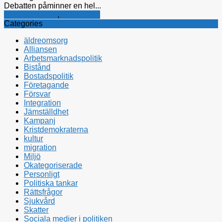
Debatten påminner en hel...
Politiska tankar
,
Rättsfrågor
Categories
äldreomsorg
Alliansen
Arbetsmarknadspolitik
Bistånd
Bostadspolitik
Företagande
Försvar
Integration
Jämställdhet
Kampanj
Kristdemokraterna
kultur
migration
Miljö
Okategoriserade
Personligt
Politiska tankar
Rättsfrågor
Sjukvård
Skatter
Sociala medier i politiken