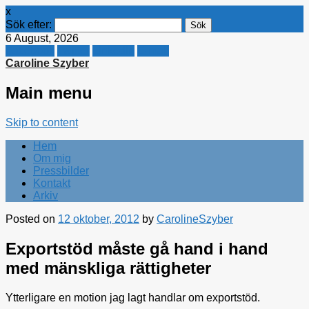
x
Sök efter:
6 August, 2026
Facebook
Twitter
Linkedin
E-mail
Caroline Szyber
Main menu
Skip to content
Hem
Om mig
Pressbilder
Kontakt
Arkiv
Posted on
12 oktober, 2012
by
CarolineSzyber
Exportstöd måste gå hand i hand
med mänskliga rättigheter
Ytterligare en motion jag lagt handlar om exportstöd.