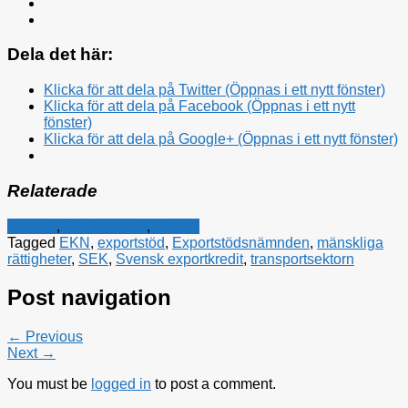
Dela det här:
Klicka för att dela på Twitter (Öppnas i ett nytt fönster)
Klicka för att dela på Facebook (Öppnas i ett nytt
fönster)
Klicka för att dela på Google+ (Öppnas i ett nytt fönster)
Relaterade
Bistånd
,
Företagande
,
Utrikes
Tagged
EKN
,
exportstöd
,
Exportstödsnämnden
,
mänskliga
rättigheter
,
SEK
,
Svensk exportkredit
,
transportsektorn
Post navigation
← Previous
Next →
You must be
logged in
to post a comment.