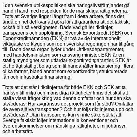
I den svenska utrikespolitiken ska näringslivsfrämjandet gå
hand i hand med respekten för de mänskliga rättigheterna.
Trots att Sverige ligger långt fram i detta arbete, finns det
ändå en hel del kvar att göra för att garantera att det faktiskt
också blir så verkligheten. Både vad gäller riktlinjer,
transparens och uppföljning. Svensk Exportkredit (SEK) och
Exportkreditnämnden (EKN) är två av de internationellt
viktigaste verktygen som den svenska regeringen har tillgång
till. Båda dessa organ lyder under Utrikesdepartementet,
med handelsministern som ansvarig minister. EKN är en
statlig myndighet som utfärdar exportkreditgarantier. SEK är
ett helägt statligt bolag som tillhandahåller finansiering i flera
olika former, bland annat som exportkrediter, strukturerade
lån och infrastrukturfinansiering.
Trots att det står i riktlinjerna för både EKN och SEK att ta
hänsyn till miljö och mänskliga rättigheter finns det skäl att
ställa vissa frågor kring vad denna omfattar och hur den ska
utvärderas. Hur avgränsas det projekt som får stöd? Omfattar
de även själva transporten? Och hur följs riktlinjerna upp och
utvärderas? Utan transparens kan vi inte säkerställa att
Sverige faktiskt följer internationella konventioner och
överenskommelser om mänskliga rättigheter, miljöhänsyn
och arbetsrätt.