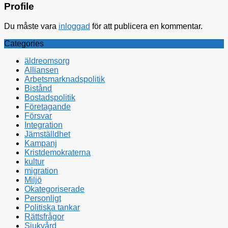
Profile
Du måste vara
inloggad
för att publicera en kommentar.
Categories
äldreomsorg
Alliansen
Arbetsmarknadspolitik
Bistånd
Bostadspolitik
Företagande
Försvar
Integration
Jämställdhet
Kampanj
Kristdemokraterna
kultur
migration
Miljö
Okategoriserade
Personligt
Politiska tankar
Rättsfrågor
Sjukvård