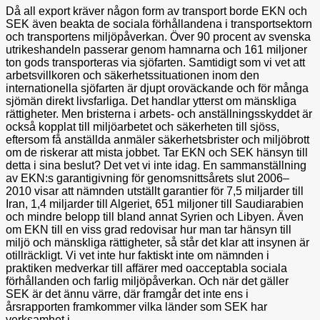
Då all export kräver någon form av transport borde EKN och
SEK även beakta de sociala förhållandena i transportsektorn
och transportens miljöpåverkan. Över 90 procent av svenska
utrikeshandeln passerar genom hamnarna och 161 miljoner
ton gods transporteras via sjöfarten. Samtidigt som vi vet att
arbetsvillkoren och säkerhetssituationen inom den
internationella sjöfarten är djupt oroväckande och för många
sjömän direkt livsfarliga. Det handlar ytterst om mänskliga
rättigheter. Men bristerna i arbets- och anställningsskyddet är
också kopplat till miljöarbetet och säkerheten till sjöss,
eftersom få anställda anmäler säkerhetsbrister och miljöbrott
om de riskerar att mista jobbet. Tar EKN och SEK hänsyn till
detta i sina beslut? Det vet vi inte idag. En sammanställning
av EKN:s garantigivning för genomsnittsårets slut 2006–
2010 visar att nämnden utställt garantier för 7,5 miljarder till
Iran, 1,4 miljarder till Algeriet, 651 miljoner till Saudiarabien
och mindre belopp till bland annat Syrien och Libyen. Även
om EKN till en viss grad redovisar hur man tar hänsyn till
miljö och mänskliga rättigheter, så står det klar att insynen är
otillräckligt. Vi vet inte hur faktiskt inte om nämnden i
praktiken medverkar till affärer med oacceptabla sociala
förhållanden och farlig miljöpåverkan. Och när det gäller
SEK är det ännu värre, där framgår det inte ens i
årsrapporten framkommer vilka länder som SEK har
verksamhet i.