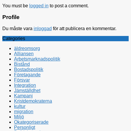
You must be
logged in
to post a comment.
Profile
Du måste vara
inloggad
för att publicera en kommentar.
Categories
äldreomsorg
Alliansen
Arbetsmarknadspolitik
Bistånd
Bostadspolitik
Företagande
Försvar
Integration
Jämställdhet
Kampanj
Kristdemokraterna
kultur
migration
Miljö
Okategoriserade
Personligt