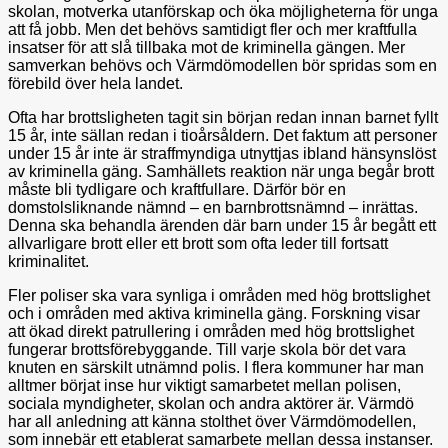
skolan, motverka utanförskap och öka möjligheterna för unga
att få jobb. Men det behövs samtidigt fler och mer kraftfulla
insatser för att slå tillbaka mot de kriminella gängen. Mer
samverkan behövs och Värmdömodellen bör spridas som en
förebild över hela landet.
Ofta har brottsligheten tagit sin början redan innan barnet fyllt
15 år, inte sällan redan i tioårsåldern. Det faktum att personer
under 15 år inte är straffmyndiga utnyttjas ibland hänsynslöst
av kriminella gäng. Samhällets reaktion när unga begår brott
måste bli tydligare och kraftfullare. Därför bör en
domstolsliknande nämnd – en barnbrottsnämnd – inrättas.
Denna ska behandla ärenden där barn under 15 år begått ett
allvarligare brott eller ett brott som ofta leder till fortsatt
kriminalitet.
Fler poliser ska vara synliga i områden med hög brottslighet
och i områden med aktiva kriminella gäng. Forskning visar
att ökad direkt patrullering i områden med hög brottslighet
fungerar brottsförebyggande. Till varje skola bör det vara
knuten en särskilt utnämnd polis. I flera kommuner har man
alltmer börjat inse hur viktigt samarbetet mellan polisen,
sociala myndigheter, skolan och andra aktörer är. Värmdö
har all anledning att känna stolthet över Värmdömodellen,
som innebär ett etablerat samarbete mellan dessa instanser.