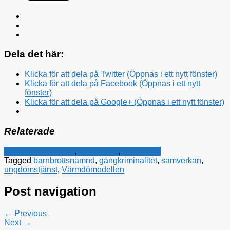
Dela det här:
Klicka för att dela på Twitter (Öppnas i ett nytt fönster)
Klicka för att dela på Facebook (Öppnas i ett nytt
fönster)
Klicka för att dela på Google+ (Öppnas i ett nytt fönster)
Relaterade
barn och ungdomar
,
Rättsfrågor
,
Ungdomar
Tagged
barnbrottsnämnd
,
gängkriminalitet
,
samverkan
,
ungdomstjänst
,
Värmdömodellen
Post navigation
← Previous
Next →