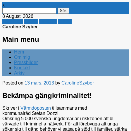
x
Sök
efter:
8 August, 2026
Facebook
Twitter
Linkedin
E-mail
Caroline Szyber
Main menu
Skip
Hem
to
Om mig
content
Pressbilder
Kontakt
Arkiv
Posted on
13 mars, 2013
by
CarolineSzyber
Bekämpa gängkriminalitet!
Skriver i
Värmdöposten
tillsammans med
kommunalråd Stefan Dozzi.
Omkring 5 000 svenska ungdomar är i riskzonen att bli
värvade till kriminella nätverk. För att förebygga att unga
söker sig till gäng behöver vi satsa på stöd till familjer, stärka