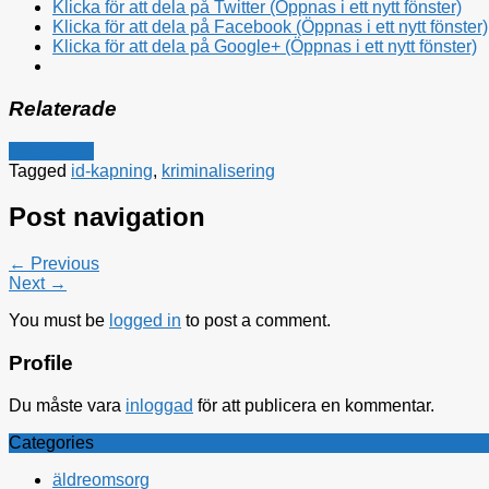
Klicka för att dela på Twitter (Öppnas i ett nytt fönster)
Klicka för att dela på Facebook (Öppnas i ett nytt fönster)
Klicka för att dela på Google+ (Öppnas i ett nytt fönster)
Relaterade
Rättsfrågor
Tagged
id-kapning
,
kriminalisering
Post navigation
← Previous
Next →
You must be
logged in
to post a comment.
Profile
Du måste vara
inloggad
för att publicera en kommentar.
Categories
äldreomsorg