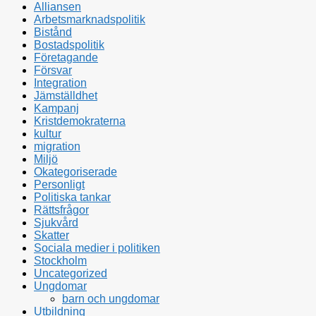
Alliansen
Arbetsmarknadspolitik
Bistånd
Bostadspolitik
Företagande
Försvar
Integration
Jämställdhet
Kampanj
Kristdemokraterna
kultur
migration
Miljö
Okategoriserade
Personligt
Politiska tankar
Rättsfrågor
Sjukvård
Skatter
Sociala medier i politiken
Stockholm
Uncategorized
Ungdomar
barn och ungdomar
Utbildning