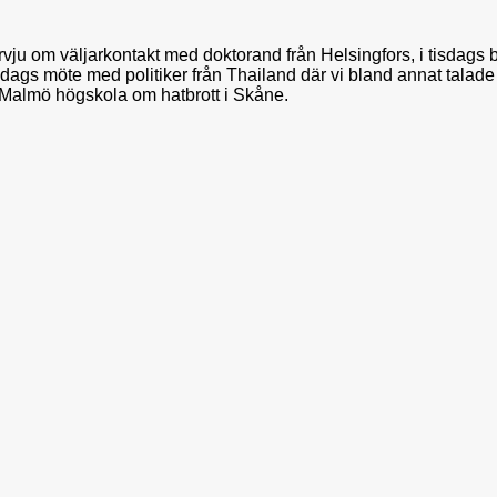
ju om väljarkontakt med doktorand från Helsingfors, i tisdags b
dags möte med politiker från Thailand där vi bland annat talade
 Malmö högskola om hatbrott i Skåne.