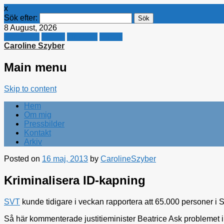
x
Sök efter:
8 August, 2026
Facebook
Twitter
Linkedin
E-mail
Caroline Szyber
Main menu
Skip to content
Hem
Om mig
Pressbilder
Kontakt
Arkiv
Posted on
16 maj, 2013
by
CarolineSzyber
Kriminalisera ID-kapning
SVT
kunde tidigare i veckan rapportera att 65.000 personer i S
Så här kommenterade justitieminister Beatrice Ask problemet i 