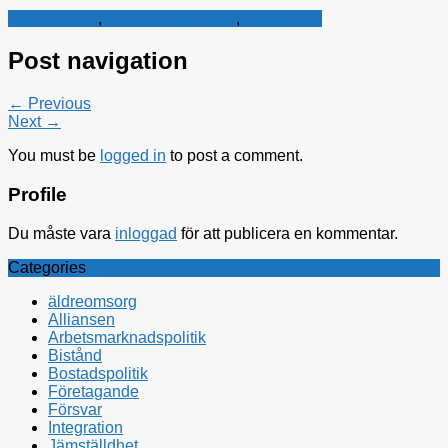
Jämställdhet
,
Kristdemokraterna
,
Rättsfrågor
Post navigation
← Previous
Next →
You must be
logged in
to post a comment.
Profile
Du måste vara
inloggad
för att publicera en kommentar.
Categories
äldreomsorg
Alliansen
Arbetsmarknadspolitik
Bistånd
Bostadspolitik
Företagande
Försvar
Integration
Jämställdhet