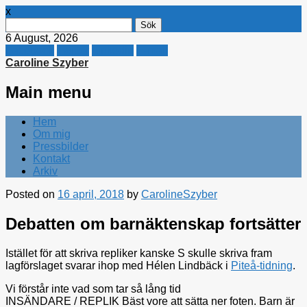
x
Sök
efter:
6 August, 2026
Facebook
Twitter
Linkedin
E-mail
Caroline Szyber
Main menu
Skip
Hem
to
Om mig
content
Pressbilder
Kontakt
Arkiv
Posted on
16 april, 2018
by
CarolineSzyber
Debatten om barnäktenskap fortsätter
Istället för att skriva repliker kanske S skulle skriva fram
lagförslaget svarar ihop med Hélen Lindbäck i
Piteå-tidning
.
Vi förstår inte vad som tar så lång tid
INSÄNDARE / REPLIK Bäst vore att sätta ner foten. Barn är