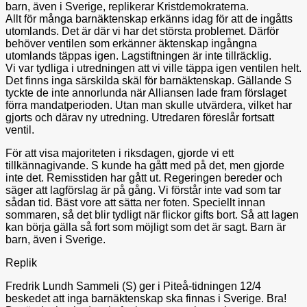
barn, även i Sverige, replikerar Kristdemokraterna.
Allt för många barnäktenskap erkänns idag för att de ingåtts
utomlands. Det är där vi har det största problemet. Därför
behöver ventilen som erkänner äktenskap ingångna
utomlands täppas igen. Lagstiftningen är inte tillräcklig.
Vi var tydliga i utredningen att vi ville täppa igen ventilen helt.
Det finns inga särskilda skäl för barnäktenskap. Gällande S
tyckte de inte annorlunda när Alliansen lade fram förslaget
förra mandatperioden. Utan man skulle utvärdera, vilket har
gjorts och därav ny utredning. Utredaren föreslår fortsatt
ventil.
För att visa majoriteten i riksdagen, gjorde vi ett
tillkännagivande. S kunde ha gått med på det, men gjorde
inte det. Remisstiden har gått ut. Regeringen bereder och
säger att lagförslag är på gång. Vi förstår inte vad som tar
sådan tid. Bäst vore att sätta ner foten. Speciellt innan
sommaren, så det blir tydligt när flickor gifts bort. Så att lagen
kan börja gälla så fort som möjligt som det är sagt. Barn är
barn, även i Sverige.
Replik
Fredrik Lundh Sammeli (S) ger i Piteå-tidningen 12/4
beskedet att inga barnäktenskap ska finnas i Sverige. Bra!