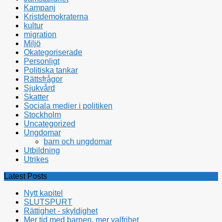
Kampanj
Kristdemokraterna
kultur
migration
Miljö
Okategoriserade
Personligt
Politiska tankar
Rättsfrågor
Sjukvård
Skatter
Sociala medier i politiken
Stockholm
Uncategorized
Ungdomar
barn och ungdomar
Utbildning
Utrikes
Latest Posts
Nytt kapitel
SLUTSPURT
Rättighet - skyldighet
Mer tid med barnen, mer valfrihet