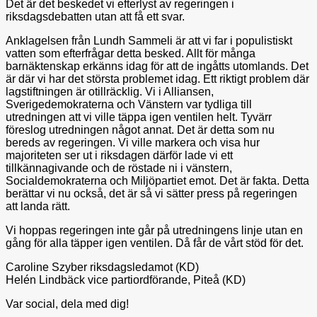
Det är det beskedet vi efterlyst av regeringen i
riksdagsdebatten utan att få ett svar.
Anklagelsen från Lundh Sammeli är att vi far i populistiskt
vatten som efterfrågar detta besked. Allt för många
barnäktenskap erkänns idag för att de ingåtts utomlands. Det
är där vi har det största problemet idag. Ett riktigt problem där
lagstiftningen är otillräcklig. Vi i Alliansen,
Sverigedemokraterna och Vänstern var tydliga till
utredningen att vi ville täppa igen ventilen helt. Tyvärr
föreslog utredningen något annat. Det är detta som nu
bereds av regeringen. Vi ville markera och visa hur
majoriteten ser ut i riksdagen därför lade vi ett
tillkännagivande och de röstade ni i vänstern,
Socialdemokraterna och Miljöpartiet emot. Det är fakta. Detta
berättar vi nu också, det är så vi sätter press på regeringen
att landa rätt.
Vi hoppas regeringen inte går på utredningens linje utan en
gång för alla täpper igen ventilen. Då får de vårt stöd för det.
Caroline Szyber riksdagsledamot (KD)
Helén Lindbäck vice partiordförande, Piteå (KD)
Var social, dela med dig!