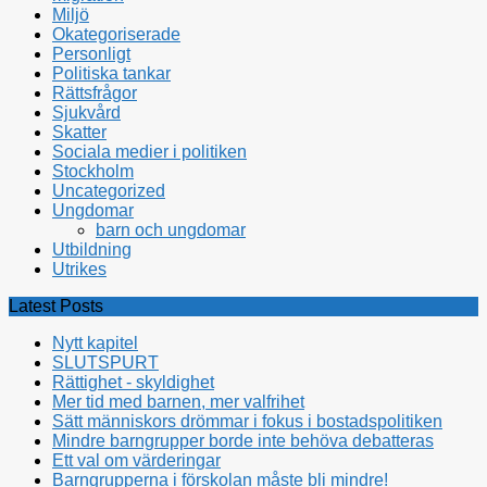
Miljö
Okategoriserade
Personligt
Politiska tankar
Rättsfrågor
Sjukvård
Skatter
Sociala medier i politiken
Stockholm
Uncategorized
Ungdomar
barn och ungdomar
Utbildning
Utrikes
Latest Posts
Nytt kapitel
SLUTSPURT
Rättighet - skyldighet
Mer tid med barnen, mer valfrihet
Sätt människors drömmar i fokus i bostadspolitiken
Mindre barngrupper borde inte behöva debatteras
Ett val om värderingar
Barngrupperna i förskolan måste bli mindre!