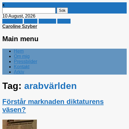
x
Sök
efter:
10 August, 2026
Facebook
Twitter
Linkedin
E-mail
Caroline Szyber
Main menu
Skip
Hem
to
Om mig
content
Pressbilder
Kontakt
Arkiv
Tag:
arabvärlden
Förstår marknaden diktaturens
väsen?