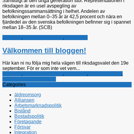
Samtidigt är den unga generation stor. Representationen i
riksdagen är en usel avspegling av
befolkningssammansättning i helhet. Andelen av
befolkningen mellan 0–35 år är 42,5 procent och nära en
fjärdedel av den svenska befolkningen befinner sig i spannet
mellan 18–35 år. (SCB)
Kampanj
,
Kristdemokraterna
,
Stockholm
Välkommen till bloggen!
Här kan ni nu följa mig hela vägen till riksdagsvalet den 19e
september. För er som inte vet vem...
Kampanj
,
Kristdemokraterna
,
Personligt
,
Politiska tankar
,
Sociala medier i politiken
Categories
äldreomsorg
Alliansen
Arbetsmarknadspolitik
Bistånd
Bostadspolitik
Företagande
Försvar
Integration