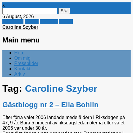
x
Sök
efter:
6 August, 2026
Facebook
Twitter
Linkedin
E-mail
Caroline Szyber
Main menu
Skip
Hem
to
Om mig
content
Pressbilder
Kontakt
Arkiv
Tag:
Caroline Szyber
Gästblogg nr 2 – Ella Bohlin
Efter förra valet 2006 landade medelåldern i Riksdagen på
47, 9 år. Bara 5 procent av riksdagsledamöterna efter valet
2006 var under 30 år.