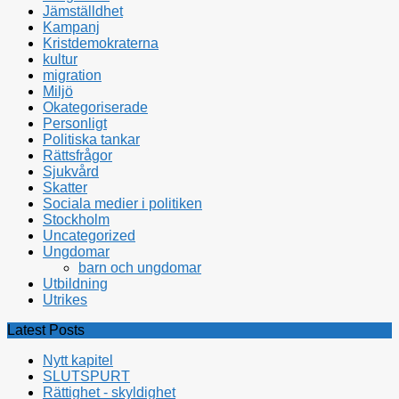
Jämställdhet
Kampanj
Kristdemokraterna
kultur
migration
Miljö
Okategoriserade
Personligt
Politiska tankar
Rättsfrågor
Sjukvård
Skatter
Sociala medier i politiken
Stockholm
Uncategorized
Ungdomar
barn och ungdomar
Utbildning
Utrikes
Latest Posts
Nytt kapitel
SLUTSPURT
Rättighet - skyldighet