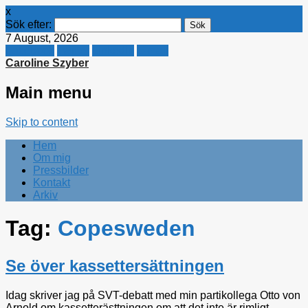
x
Sök efter:
7 August, 2026
Facebook
Twitter
Linkedin
E-mail
Caroline Szyber
Main menu
Skip to content
Hem
Om mig
Pressbilder
Kontakt
Arkiv
Tag:
Copesweden
Se över kassettersättningen
Idag skriver jag på SVT-debatt med min partikollega Otto von
Arnold om kassetterästtningen om att det inte är rimligt...