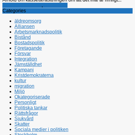
Kristdemokraterna
,
Rättsfrågor
Categories
äldreomsorg
Alliansen
Arbetsmarknadspolitik
Bistånd
Bostadspolitik
Företagande
Försvar
Integration
Jämställdhet
Kampanj
Kristdemokraterna
kultur
migration
Miljö
Okategoriserade
Personligt
Politiska tankar
Rättsfrågor
Sjukvård
Skatter
Sociala medier i politiken
Stockholm