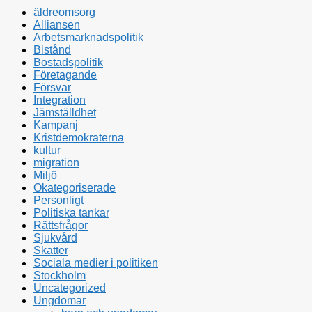
äldreomsorg
Alliansen
Arbetsmarknadspolitik
Bistånd
Bostadspolitik
Företagande
Försvar
Integration
Jämställdhet
Kampanj
Kristdemokraterna
kultur
migration
Miljö
Okategoriserade
Personligt
Politiska tankar
Rättsfrågor
Sjukvård
Skatter
Sociala medier i politiken
Stockholm
Uncategorized
Ungdomar