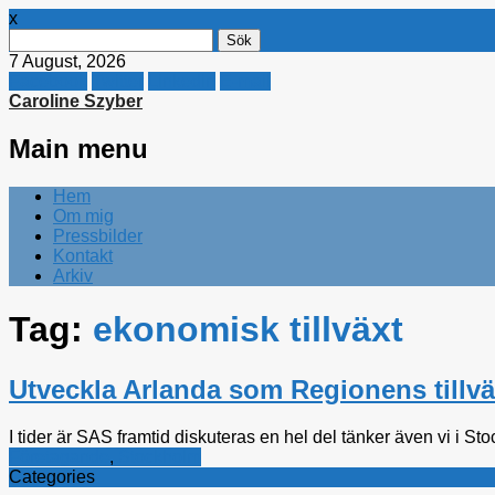
x
Sök
efter:
7 August, 2026
Facebook
Twitter
Linkedin
E-mail
Caroline Szyber
Main menu
Skip
Hem
to
Om mig
content
Pressbilder
Kontakt
Arkiv
Tag:
ekonomisk tillväxt
Utveckla Arlanda som Regionens tillv
I tider är SAS framtid diskuteras en hel del tänker även vi i S
Företagande
,
Stockholm
Categories