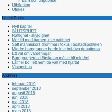
barn och ungdomar
Utbildning
Utrikes
Latest Posts
Nytt kapitel
SLUTSPURT
Rättighet - skyldighet
Mer tid med barnen, mer valfrihet
Sätt människors drömmar i fokus i bostadspolitiken
Mindre barngrupper borde inte behöva debatteras
Ett val om värderingar
Barngrupperna i förskolan måste bli mindre!
Låt fler bo i ett hem de valt med hjärtat
Visionshus
Archives
februari 2019
september 2018
augusti 2018
juni 2018
maj 2018
april 2018
mars 2018