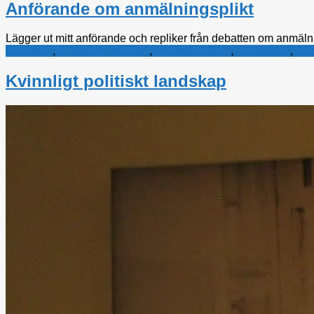
Anförande om anmälningsplikt
Lägger ut mitt anförande och repliker från debatten om anmälni
Alliansen
,
Kristdemokraterna
,
Politiska tankar
,
Rättsfrågor
,
Sto
Kvinnligt politiskt landskap