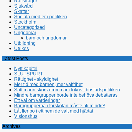
Rättsfrågor
Sjukvård
Skatter
Sociala medier i politiken
Stockholm
Uncategorized
Ungdomar
barn och ungdomar
Utbildning
Utrikes
Latest Posts
Nytt kapitel
SLUTSPURT
Rättighet - skyldighet
Mer tid med barnen, mer valfrihet
Sätt människors drömmar i fokus i bostadspolitiken
Mindre barngrupper borde inte behöva debatteras
Ett val om värderingar
Barngrupperna i förskolan måste bli mindre!
Låt fler bo i ett hem de valt med hjärtat
Visionshus
Archives