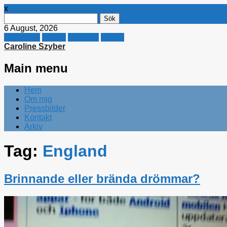
x
Sök
efter:
6 August, 2026
Facebook
Twitter
Linkedin
E-mail
Caroline Szyber
Main menu
Skip
Hem
to
Om mig
content
Pressbilder
Kontakt
Arkiv
Tag:
England
Brinnande eller brända drömmar?