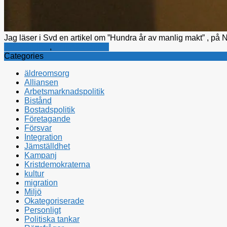
Jag läser i Svd en artikel om ”Hundra år av manlig makt” , på Ne
Jämställdhet
,
Politiska tankar
Categories
äldreomsorg
Alliansen
Arbetsmarknadspolitik
Bistånd
Bostadspolitik
Företagande
Försvar
Integration
Jämställdhet
Kampanj
Kristdemokraterna
kultur
migration
Miljö
Okategoriserade
Personligt
Politiska tankar