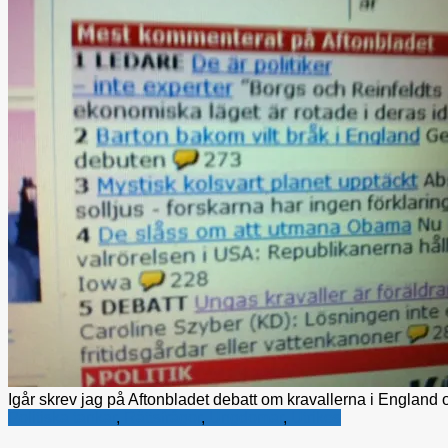
Igår skrev jag på Aftonbladet debatt om kravallerna i England och
Politiska tankar
,
Rättsfrågor
,
Ungdomar
,
Utrikes