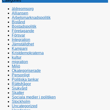
Categories
äldreomsorg
Alliansen
Arbetsmarknadspolitik
Bistånd
Bostadspolitik
Företagande
Försvar
Integration
Jämställdhet
Kampanj
Kristdemokraterna
kultur
migration
Miljö
Okategoriserade
Personligt
Politiska tankar
Rättsfrågor
Sjukvård
Skatter
Sociala medier i politiken
Stockholm
Uncategorized