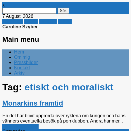
x
Sök
efter:
7 August, 2026
Facebook
Twitter
Linkedin
E-mail
Caroline Szyber
Main menu
Skip
Hem
to
Om mig
content
Pressbilder
Kontakt
Arkiv
Tag:
etiskt och moraliskt
Monarkins framtid
En del har blivit upprörda över ryktena om kungen och hans
vänners eventuella besök på porrklubben. Andra har mer...
kultur
,
Rättsfrågor