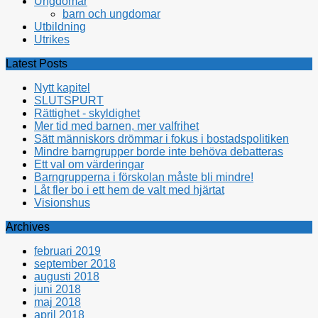
Ungdomar
barn och ungdomar
Utbildning
Utrikes
Latest Posts
Nytt kapitel
SLUTSPURT
Rättighet - skyldighet
Mer tid med barnen, mer valfrihet
Sätt människors drömmar i fokus i bostadspolitiken
Mindre barngrupper borde inte behöva debatteras
Ett val om värderingar
Barngrupperna i förskolan måste bli mindre!
Låt fler bo i ett hem de valt med hjärtat
Visionshus
Archives
februari 2019
september 2018
augusti 2018
juni 2018
maj 2018
april 2018