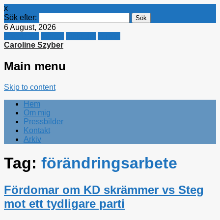
x
Sök efter:
6 August, 2026
Facebook
Twitter
Linkedin
E-mail
Caroline Szyber
Main menu
Skip to content
Hem
Om mig
Pressbilder
Kontakt
Arkiv
Tag:
förändringsarbete
Fördomar om KD skrämmer vs Steg
mot ett tydligare parti