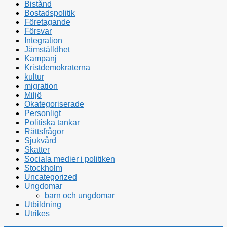
Bistånd
Bostadspolitik
Företagande
Försvar
Integration
Jämställdhet
Kampanj
Kristdemokraterna
kultur
migration
Miljö
Okategoriserade
Personligt
Politiska tankar
Rättsfrågor
Sjukvård
Skatter
Sociala medier i politiken
Stockholm
Uncategorized
Ungdomar
barn och ungdomar
Utbildning
Utrikes