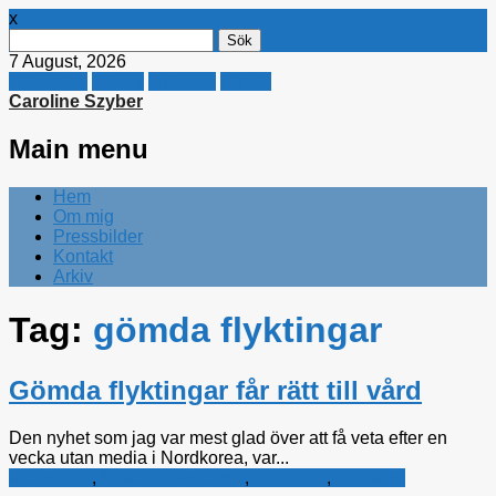
x
Sök
efter:
7 August, 2026
Facebook
Twitter
Linkedin
E-mail
Caroline Szyber
Main menu
Skip
Hem
to
Om mig
content
Pressbilder
Kontakt
Arkiv
Tag:
gömda flyktingar
Gömda flyktingar får rätt till vård
Den nyhet som jag var mest glad över att få veta efter en
vecka utan media i Nordkorea, var...
Integration
,
Kristdemokraterna
,
migration
,
Sjukvård