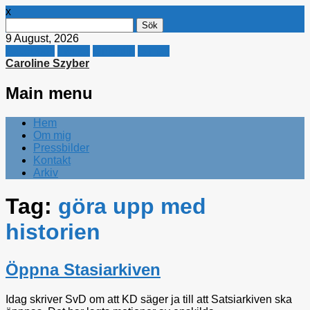
x
Sök
efter:
9 August, 2026
Facebook
Twitter
Linkedin
E-mail
Caroline Szyber
Main menu
Skip
Hem
to
Om mig
content
Pressbilder
Kontakt
Arkiv
Tag:
göra upp med
historien
Öppna Stasiarkiven
Idag skriver SvD om att KD säger ja till att Satsiarkiven ska