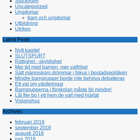
Stockholm
Uncategorized
Ungdomar
barn och ungdomar
Utbildning
Utrikes
Latest Posts
Nytt kapitel
SLUTSPURT
Rättighet - skyldighet
Mer tid med barnen, mer valfrihet
Sätt människors drömmar i fokus i bostadspolitiken
Mindre barngrupper borde inte behöva debatteras
Ett val om värderingar
Barngrupperna i förskolan måste bli mindre!
Låt fler bo i ett hem de valt med hjärtat
Visionshus
Archives
februari 2019
september 2018
augusti 2018
juni 2018