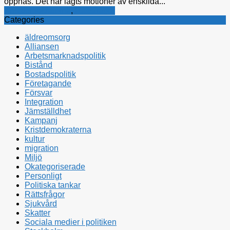
öppnas. Det har lagts motioner av enskilda...
Kristdemokraterna
,
Rättsfrågor
Categories
äldreomsorg
Alliansen
Arbetsmarknadspolitik
Bistånd
Bostadspolitik
Företagande
Försvar
Integration
Jämställdhet
Kampanj
Kristdemokraterna
kultur
migration
Miljö
Okategoriserade
Personligt
Politiska tankar
Rättsfrågor
Sjukvård
Skatter
Sociala medier i politiken