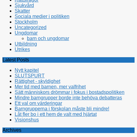
Sjukvård
Skatter
Sociala medier i politiken
Stockholm
Uncategorized
Ungdomar
barn och ungdomar
Utbildning
Utrikes
Latest Posts
Nytt kapitel
SLUTSPURT
Rättighet - skyldighet
Mer tid med barnen, mer valfrihet
Sätt människors drömmar i fokus i bostadspolitiken
Mindre barngrupper borde inte behöva debatteras
Ett val om värderingar
Barngrupperna i förskolan måste bli mindre!
Låt fler bo i ett hem de valt med hjärtat
Visionshus
Archives