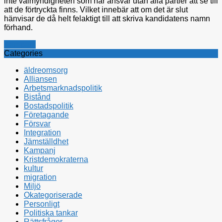
inte valmyndigheten som har ansvar utan alla partier att se till
att de förtryckta finns. Vilket innebär att om det är slut
hänvisar de då helt felaktigt till att skriva kandidatens namn
förhand.
Kampanj
Categories
äldreomsorg
Alliansen
Arbetsmarknadspolitik
Bistånd
Bostadspolitik
Företagande
Försvar
Integration
Jämställdhet
Kampanj
Kristdemokraterna
kultur
migration
Miljö
Okategoriserade
Personligt
Politiska tankar
Rättsfrågor