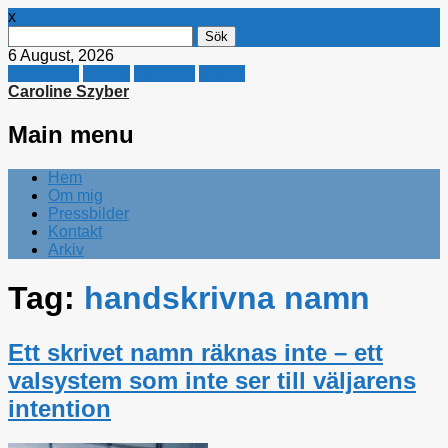
x
Sök
efter:
6 August, 2026
Facebook
Twitter
Linkedin
E-mail
Caroline Szyber
Main menu
Skip
Hem
to
Om mig
content
Pressbilder
Kontakt
Arkiv
Tag:
handskrivna namn
Ett skrivet namn räknas inte – ett
valsystem som inte ser till väljarens
intention