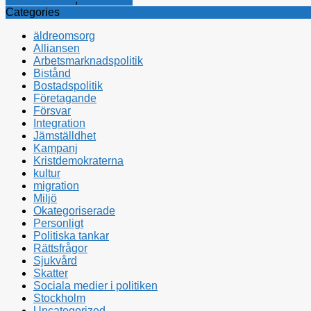
Categories
äldreomsorg
Alliansen
Arbetsmarknadspolitik
Bistånd
Bostadspolitik
Företagande
Försvar
Integration
Jämställdhet
Kampanj
Kristdemokraterna
kultur
migration
Miljö
Okategoriserade
Personligt
Politiska tankar
Rättsfrågor
Sjukvård
Skatter
Sociala medier i politiken
Stockholm
Uncategorized