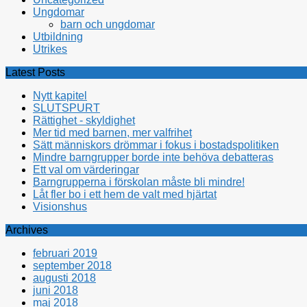
Ungdomar
barn och ungdomar
Utbildning
Utrikes
Latest Posts
Nytt kapitel
SLUTSPURT
Rättighet - skyldighet
Mer tid med barnen, mer valfrihet
Sätt människors drömmar i fokus i bostadspolitiken
Mindre barngrupper borde inte behöva debatteras
Ett val om värderingar
Barngrupperna i förskolan måste bli mindre!
Låt fler bo i ett hem de valt med hjärtat
Visionshus
Archives
februari 2019
september 2018
augusti 2018
juni 2018
maj 2018