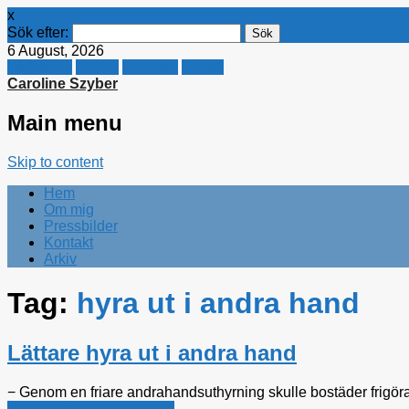
x
Sök efter:
6 August, 2026
Facebook
Twitter
Linkedin
E-mail
Caroline Szyber
Main menu
Skip to content
Hem
Om mig
Pressbilder
Kontakt
Arkiv
Tag:
hyra ut i andra hand
Lättare hyra ut i andra hand
− Genom en friare andrahandsuthyrning skulle bostäder frigör
Bostadspolitik
,
Stockholm