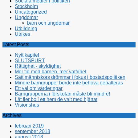
Sociala medier i politiken
Stockholm
Uncategorized
Ungdomar
barn och ungdomar
Utbildning
Utrikes
Latest Posts
Nytt kapitel
SLUTSPURT
Rättighet - skyldighet
Mer tid med barnen, mer valfrihet
Sätt människors drömmar i fokus i bostadspolitiken
Mindre barngrupper borde inte behöva debatteras
Ett val om värderingar
Barngrupperna i förskolan måste bli mindre!
Låt fler bo i ett hem de valt med hjärtat
Visionshus
Archives
februari 2019
september 2018
augusti 2018