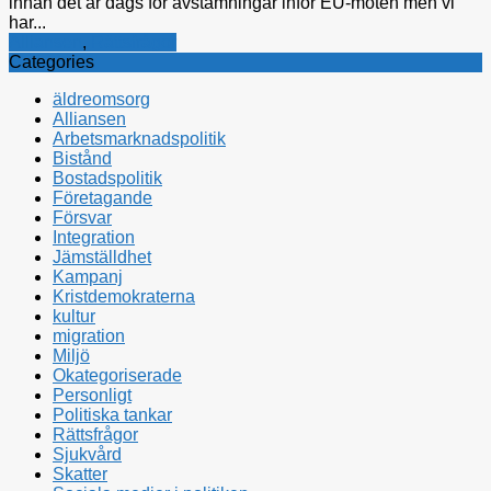
innan det är dags för avstämningar inför EU-möten men vi
har...
Alliansen
,
Rättsfrågor
Categories
äldreomsorg
Alliansen
Arbetsmarknadspolitik
Bistånd
Bostadspolitik
Företagande
Försvar
Integration
Jämställdhet
Kampanj
Kristdemokraterna
kultur
migration
Miljö
Okategoriserade
Personligt
Politiska tankar
Rättsfrågor
Sjukvård
Skatter