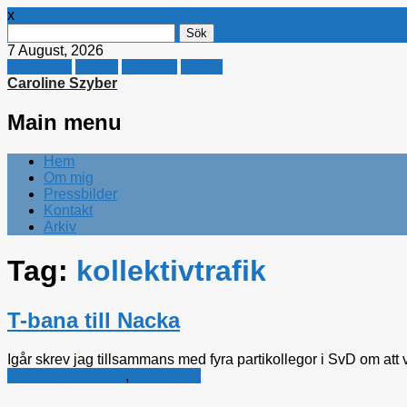
x
Sök
efter:
7 August, 2026
Facebook
Twitter
Linkedin
E-mail
Caroline Szyber
Main menu
Skip
Hem
to
Om mig
content
Pressbilder
Kontakt
Arkiv
Tag:
kollektivtrafik
T-bana till Nacka
Igår skrev jag tillsammans med fyra partikollegor i SvD om att
Kristdemokraterna
,
Stockholm