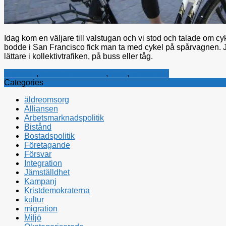
Idag kom en väljare till valstugan och vi stod och talade om cykl
bodde i San Francisco fick man ta med cykel på spårvagnen. Jag
lättare i kollektivtrafiken, på buss eller tåg.
Kampanj
,
Kristdemokraterna
,
Miljö
,
Stockholm
Categories
äldreomsorg
Alliansen
Arbetsmarknadspolitik
Bistånd
Bostadspolitik
Företagande
Försvar
Integration
Jämställdhet
Kampanj
Kristdemokraterna
kultur
migration
Miljö