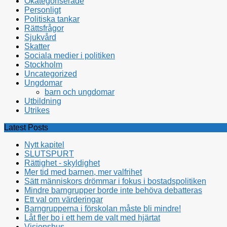
Okategoriserade
Personligt
Politiska tankar
Rättsfrågor
Sjukvård
Skatter
Sociala medier i politiken
Stockholm
Uncategorized
Ungdomar
barn och ungdomar
Utbildning
Utrikes
Latest Posts
Nytt kapitel
SLUTSPURT
Rättighet - skyldighet
Mer tid med barnen, mer valfrihet
Sätt människors drömmar i fokus i bostadspolitiken
Mindre barngrupper borde inte behöva debatteras
Ett val om värderingar
Barngrupperna i förskolan måste bli mindre!
Låt fler bo i ett hem de valt med hjärtat
Visionshus