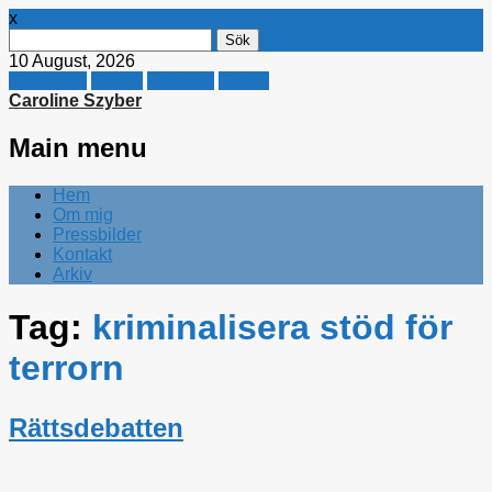
x
Sök
efter:
10 August, 2026
Facebook
Twitter
Linkedin
E-mail
Caroline Szyber
Main menu
Skip
Hem
to
Om mig
content
Pressbilder
Kontakt
Arkiv
Tag:
kriminalisera stöd för
terrorn
Rättsdebatten