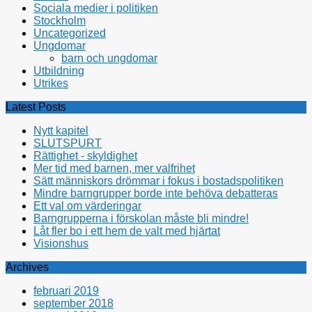
Sociala medier i politiken
Stockholm
Uncategorized
Ungdomar
barn och ungdomar
Utbildning
Utrikes
Latest Posts
Nytt kapitel
SLUTSPURT
Rättighet - skyldighet
Mer tid med barnen, mer valfrihet
Sätt människors drömmar i fokus i bostadspolitiken
Mindre barngrupper borde inte behöva debatteras
Ett val om värderingar
Barngrupperna i förskolan måste bli mindre!
Låt fler bo i ett hem de valt med hjärtat
Visionshus
Archives
februari 2019
september 2018