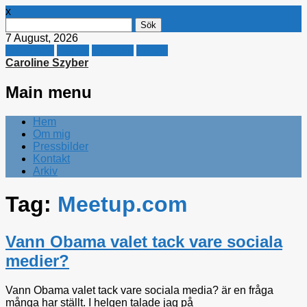
x
Sök
efter:
7 August, 2026
Facebook
Twitter
Linkedin
E-mail
Caroline Szyber
Main menu
Skip
Hem
to
Om mig
content
Pressbilder
Kontakt
Arkiv
Tag:
Meetup.com
Vann Obama valet tack vare sociala
medier?
Vann Obama valet tack vare sociala media? är en fråga
många har ställt. I helgen talade jag på