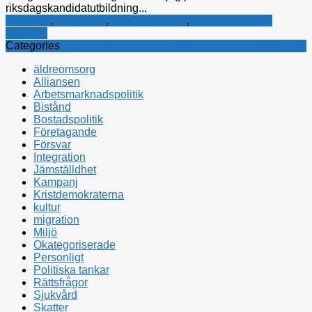
riksdagskandidatutbildning...
Kampanj
,
Personligt
,
Politiska tankar
,
Sociala medier i
politiken
Categories
äldreomsorg
Alliansen
Arbetsmarknadspolitik
Bistånd
Bostadspolitik
Företagande
Försvar
Integration
Jämställdhet
Kampanj
Kristdemokraterna
kultur
migration
Miljö
Okategoriserade
Personligt
Politiska tankar
Rättsfrågor
Sjukvård
Skatter