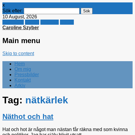
x
Sök efter:
10 August, 2026
Facebook
Twitter
Linkedin
E-mail
Caroline Szyber
Main menu
Skip to content
Hem
Om mig
Pressbilder
Kontakt
Arkiv
Tag:
nätkärlek
Näthot och hat
Hat och hot är något man nästan får räkna med som kvinna
och politiker. Jag har själv blivit utsatt,...