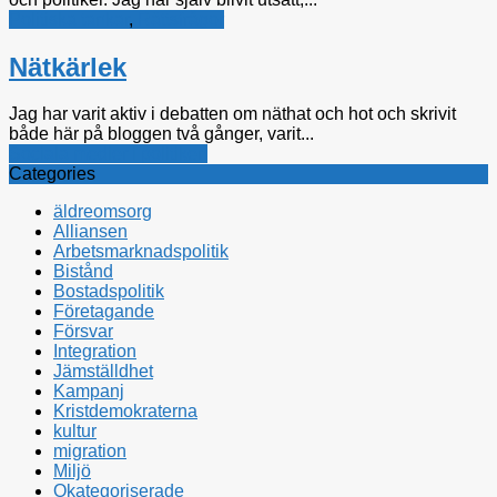
Politiska tankar
,
Rättsfrågor
Nätkärlek
Jag har varit aktiv i debatten om näthat och hot och skrivit
både här på bloggen två gånger, varit...
Sociala medier i politiken
Categories
äldreomsorg
Alliansen
Arbetsmarknadspolitik
Bistånd
Bostadspolitik
Företagande
Försvar
Integration
Jämställdhet
Kampanj
Kristdemokraterna
kultur
migration
Miljö
Okategoriserade