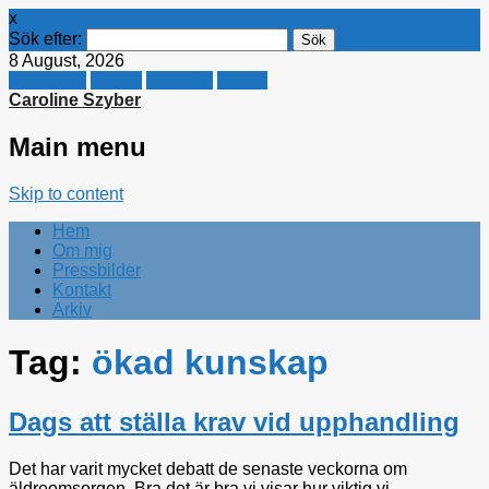
x
Sök efter:
8 August, 2026
Facebook
Twitter
Linkedin
E-mail
Caroline Szyber
Main menu
Skip to content
Hem
Om mig
Pressbilder
Kontakt
Arkiv
Tag:
ökad kunskap
Dags att ställa krav vid upphandling
Det har varit mycket debatt de senaste veckorna om
äldreomsorgen. Bra det är bra vi visar hur viktig vi...