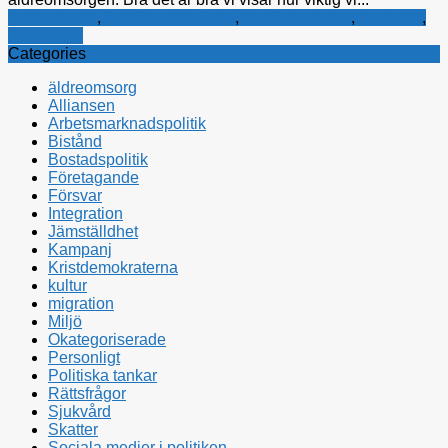
äldreomsorg
,
Kristdemokraterna
,
Politiska tankar
,
Sjukvård
,
Stockholm
Categories
äldreomsorg
Alliansen
Arbetsmarknadspolitik
Bistånd
Bostadspolitik
Företagande
Försvar
Integration
Jämställdhet
Kampanj
Kristdemokraterna
kultur
migration
Miljö
Okategoriserade
Personligt
Politiska tankar
Rättsfrågor
Sjukvård
Skatter
Sociala medier i politiken