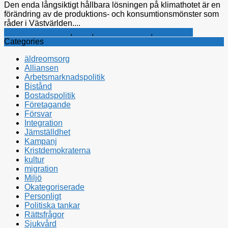
Den enda långsiktigt hållbara lösningen på klimathotet är en
förändring av de produktions- och konsumtionsmönster som
råder i Västvärlden....
Kristdemokraterna
,
Miljö
,
Politiska tankar
,
Stockholm
Categories
äldreomsorg
Alliansen
Arbetsmarknadspolitik
Bistånd
Bostadspolitik
Företagande
Försvar
Integration
Jämställdhet
Kampanj
Kristdemokraterna
kultur
migration
Miljö
Okategoriserade
Personligt
Politiska tankar
Rättsfrågor
Sjukvård