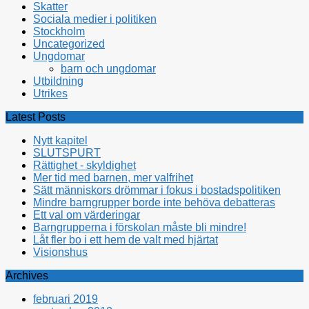
Skatter
Sociala medier i politiken
Stockholm
Uncategorized
Ungdomar
barn och ungdomar
Utbildning
Utrikes
Latest Posts
Nytt kapitel
SLUTSPURT
Rättighet - skyldighet
Mer tid med barnen, mer valfrihet
Sätt människors drömmar i fokus i bostadspolitiken
Mindre barngrupper borde inte behöva debatteras
Ett val om värderingar
Barngrupperna i förskolan måste bli mindre!
Låt fler bo i ett hem de valt med hjärtat
Visionshus
Archives
februari 2019