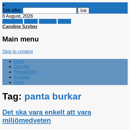
x
Sök efter:
8 August, 2026
Facebook
Twitter
Linkedin
E-mail
Caroline Szyber
Main menu
Skip to content
Hem
Om mig
Pressbilder
Kontakt
Arkiv
Tag:
panta burkar
Det ska vara enkelt att vara
miljömedveten