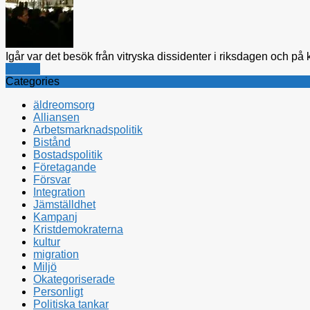
Igår var det besök från vitryska dissidenter i riksdagen och på k
Utrikes
Categories
äldreomsorg
Alliansen
Arbetsmarknadspolitik
Bistånd
Bostadspolitik
Företagande
Försvar
Integration
Jämställdhet
Kampanj
Kristdemokraterna
kultur
migration
Miljö
Okategoriserade
Personligt
Politiska tankar